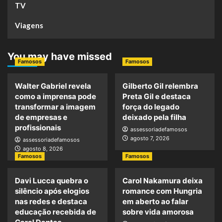
TV
Viagens
You may have missed
Famosos
Famosos
Walter Gabriel revela
Gilberto Gil relembra
como a imprensa pode
Preta Gil e destaca
transformar a imagem
força do legado
de empresas e
deixado pela filha
profissionais
assessoriadefamosos
agosto 7, 2026
assessoriadefamosos
agosto 8, 2026
Famosos
Famosos
Davi Lucca quebra o
Carol Nakamura deixa
silêncio após elogios
romance com Hungria
nas redes e destaca
em aberto ao falar
educação recebida de
sobre vida amorosa