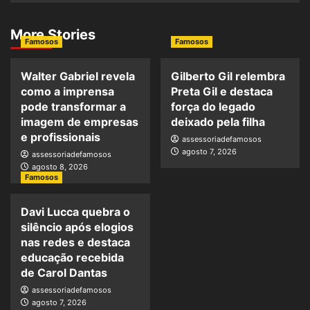
More Stories
Famosos
Famosos
Walter Gabriel revela
Gilberto Gil relembra
como a imprensa
Preta Gil e destaca
pode transformar a
força do legado
imagem de empresas
deixado pela filha
e profissionais
assessoriadefamosos
agosto 7, 2026
assessoriadefamosos
agosto 8, 2026
Famosos
Davi Lucca quebra o
silêncio após elogios
nas redes e destaca
educação recebida
de Carol Dantas
assessoriadefamosos
agosto 7, 2026