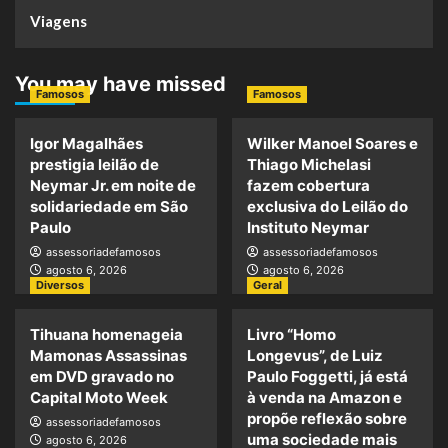
Viagens
You may have missed
Famosos
Famosos
Igor Magalhães
Wilker Manoel Soares e
prestigia leilão de
Thiago Michelasi
Neymar Jr. em noite de
fazem cobertura
solidariedade em São
exclusiva do Leilão do
Paulo
Instituto Neymar
assessoriadefamosos
assessoriadefamosos
agosto 6, 2026
agosto 6, 2026
Diversos
Geral
Tihuana homenageia
Livro “Homo
Mamonas Assassinas
Longevus”, de Luiz
em DVD gravado no
Paulo Foggetti, já está
Capital Moto Week
à venda na Amazon e
propõe reflexão sobre
assessoriadefamosos
uma sociedade mais
agosto 6, 2026