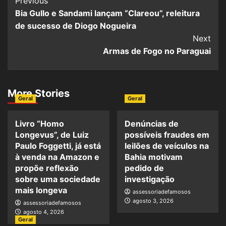
Previous
Bia Gullo e Sandami lançam “Clareou”, releitura
de sucesso de Diogo Nogueira
Next
Armas de Fogo no Paraguai
More Stories
Geral
Geral
Livro “Homo
Denúncias de
Longevus”, de Luiz
possíveis fraudes em
Paulo Foggetti, já está
leilões de veículos na
à venda na Amazon e
Bahia motivam
propõe reflexão
pedido de
sobre uma sociedade
investigação
mais longeva
assessoriadefamosos
agosto 3, 2026
assessoriadefamosos
agosto 4, 2026
Geral