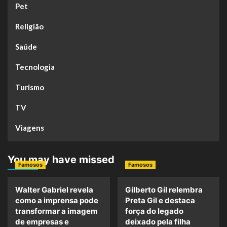
Pet
Religião
Saúde
Tecnologia
Turismo
TV
Viagens
You may have missed
Famosos
Famosos
Walter Gabriel revela
Gilberto Gil relembra
como a imprensa pode
Preta Gil e destaca
transformar a imagem
força do legado
de empresas e
deixado pela filha