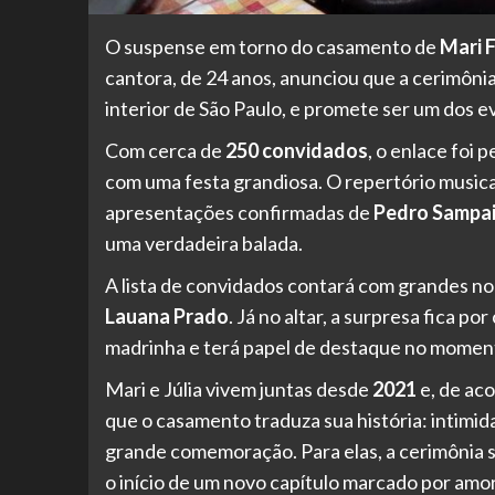
O suspense em torno do casamento de
Mari 
cantora, de 24 anos, anunciou que a cerimôni
interior de São Paulo, e promete ser um dos 
Com cerca de
250 convidados
, o enlace foi
com uma festa grandiosa. O repertório musica
apresentações confirmadas de
Pedro Sampa
uma verdadeira balada.
A lista de convidados contará com grandes no
Lauana Prado
. Já no altar, a surpresa fica po
madrinha e terá papel de destaque no momento
Mari e Júlia vivem juntas desde
2021
e, de ac
que o casamento traduza sua história: intimi
grande comemoração. Para elas, a cerimônia s
o início de um novo capítulo marcado por amor