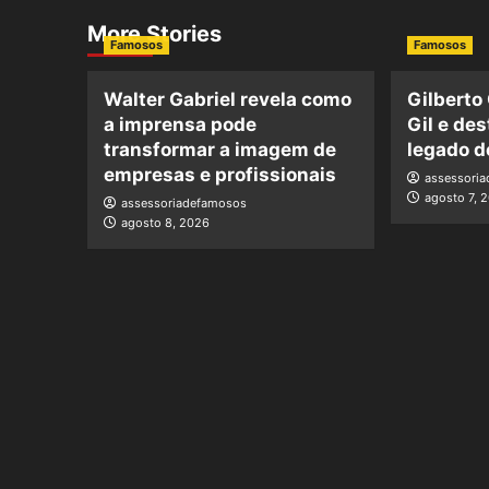
More Stories
Famosos
Famosos
Walter Gabriel revela como
Gilberto
a imprensa pode
Gil e de
transformar a imagem de
legado d
empresas e profissionais
assessori
agosto 7, 
assessoriadefamosos
agosto 8, 2026