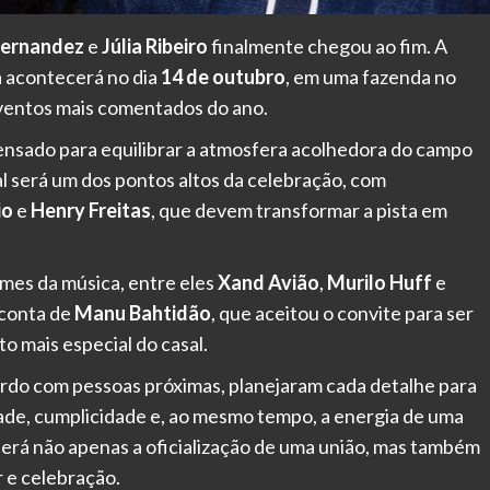
Fernandez
e
Júlia Ribeiro
finalmente chegou ao fim. A
a acontecerá no dia
14 de outubro
, em uma fazenda no
eventos mais comentados do ano.
 pensado para equilibrar a atmosfera acolhedora do campo
l será um dos pontos altos da celebração, com
io
e
Henry Freitas
, que devem transformar a pista em
mes da música, entre eles
Xand Avião
,
Murilo Huff
e
r conta de
Manu Bahtidão
, que aceitou o convite para ser
 mais especial do casal.
ordo com pessoas próximas, planejaram cada detalhe para
dade, cumplicidade e, ao mesmo tempo, a energia de uma
erá não apenas a oficialização de uma união, mas também
 e celebração.