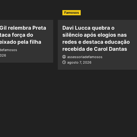
Famosos
 Gil relembra Preta
Davi Lucca quebra o
staca força do
silêncio após elogios nas
eixado pela filha
redes e destaca educação
recebida de Carol Dantas
adefamosos
2026
assessoriadefamosos
agosto 7, 2026