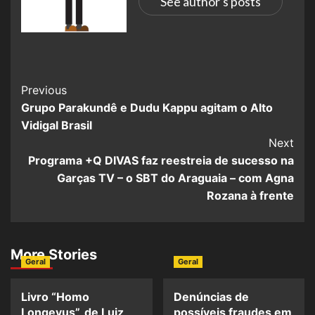
See author's posts
Previous
Grupo Parakundê e Dudu Kappu agitam o Alto
Vidigal Brasil
Next
Programa +Q DIVAS faz reestreia de sucesso na
Garças TV – o SBT do Araguaia – com Agna
Rozana à frente
More Stories
Geral
Geral
Livro “Homo
Denúncias de
Longevus”, de Luiz
possíveis fraudes em