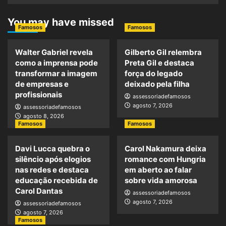
You may have missed
Famosos
Famosos
Walter Gabriel revela
Gilberto Gil relembra
como a imprensa pode
Preta Gil e destaca
transformar a imagem
força do legado
de empresas e
deixado pela filha
profissionais
assessoriadefamosos
agosto 7, 2026
assessoriadefamosos
agosto 8, 2026
Famosos
Famosos
Davi Lucca quebra o
Carol Nakamura deixa
silêncio após elogios
romance com Hungria
nas redes e destaca
em aberto ao falar
educação recebida de
sobre vida amorosa
Carol Dantas
assessoriadefamosos
agosto 7, 2026
assessoriadefamosos
agosto 7, 2026
Famosos