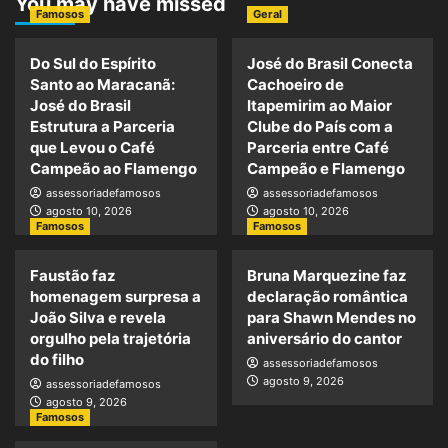
You may have missed
Famosos
Geral
Do Sul do Espírito
José do Brasil Conecta
Santo ao Maracanã:
Cachoeiro de
José do Brasil
Itapemirim ao Maior
Estrutura a Parceria
Clube do País com a
que Levou o Café
Parceria entre Café
Campeão ao Flamengo
Campeão e Flamengo
assessoriadefamosos
assessoriadefamosos
agosto 10, 2026
agosto 10, 2026
Famosos
Famosos
Faustão faz
Bruna Marquezine faz
homenagem surpresa a
declaração romântica
João Silva e revela
para Shawn Mendes no
orgulho pela trajetória
aniversário do cantor
do filho
assessoriadefamosos
agosto 9, 2026
assessoriadefamosos
agosto 9, 2026
Famosos