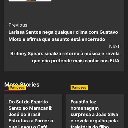
Previous
Larissa Santos nega qualquer clima com Gustavo
Mioto e afirma que assunto está encerrado
Next
Britney Spears sinaliza retorno à música e revela
que não pretende mais cantar nos EUA
More Stories
Famosos
Famosos
Do Sul do Espírito
Faustão faz
Santo ao Maracanã:
homenagem
José do Brasil
surpresa a João Silva
Estrutura a Parceria
e revela orgulho pela
que Levou o Café
trajetória do filho