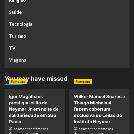
Religião
Saúde
Tecnologia
Turismo
TV
Viagens
You may have missed
Famosos
Famosos
Igor Magalhães
Wilker Manoel Soares e
prestigia leilão de
Thiago Michelasi
Neymar Jr. em noite de
fazem cobertura
solidariedade em São
exclusiva do Leilão do
Paulo
Instituto Neymar
assessoriadefamosos
assessoriadefamosos