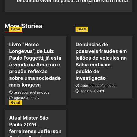
escolheu viver no palco: a força de Mc Artistta
More Stories
Geral
Geral
Livro “Homo
Denúncias de
Longevus”, de Luiz
possíveis fraudes em
Paulo Foggetti, já está
leilões de veículos na
à venda na Amazon e
Bahia motivam
propõe reflexão
pedido de
sobre uma sociedade
investigação
mais longeva
assessoriadefamosos
agosto 3, 2026
assessoriadefamosos
agosto 4, 2026
Geral
Atual Mister São
Paulo 2026,
ferreirense Jefferson