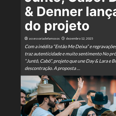
& Denner lanç
do projeto
assessoriadefamosos
dezembro 12, 2025
Com a inédita “Então Me Deixa” e regravações
traz autenticidade e muito sentimento No pró
“Juntô, Cabô”, projeto que une Day & Lara e 
descontração. A proposta …