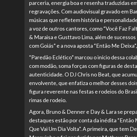
parceria, energia boa e resenha traduzidas em
regravações. Com audiovisual gravado em Barr
músicas que refletem história e personalidad
a voz de outros cantores, como “Você Faz Fal
& Maraisa e Gusttavo Lima, além de sucessos 
com Goiás” e a nova aposta “Então Me Deixa”,
“Paredão Eclético” marcou o início dessa cola
com modão, soma forças com figuras de desta
autenticidade. O DJ Chris no Beat, que acumul
envolvente, que enfatiza o melhor desses do
figura reverente nas festas e rodeios do Brasi
rimas de rodeio.
Agora, Bruno & Denner e Day & Lara se prepa
destaques estão por conta da inédita “Então
Que Vai Um Dia Volta”. A primeira, que tem 