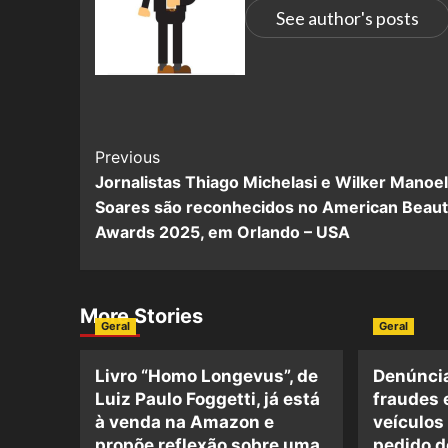
See author's posts
Previous
Jornalistas Thiago Michelasi e Wilker Manoel
Soares são reconhecidos no American Beaut
Awards 2025, em Orlando – USA
More Stories
Geral
Geral
Livro “Homo Longevus”, de
Denúncia
Luiz Paulo Foggetti, já está
fraudes 
à venda na Amazon e
veículos
propõe reflexão sobre uma
pedido d