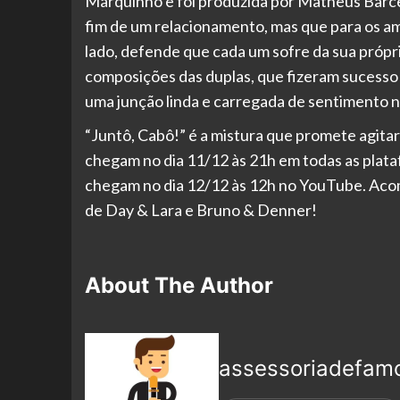
Marquinho e foi produzida por Matheus Barcel
fim de um relacionamento, mas que para os ami
lado, defende que cada um sofre da sua própri
composições das duplas, que fizeram sucesso
uma junção linda e carregada de sentimento 
“Juntô, Cabô!” é a mistura que promete agitar
chegam no dia 11/12 às 21h em todas as platafo
chegam no dia 12/12 às 12h no YouTube. Acom
de Day & Lara e Bruno & Denner!
About The Author
assessoriadefam