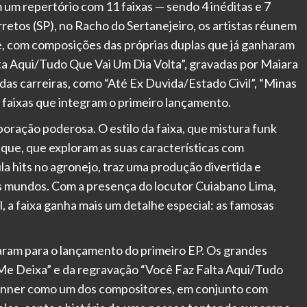
 um repertório com 11 faixas — sendo 4 inéditas e 7
etos (SP), no Racho do Sertanejeiro, os artistas réunem
e, com composições das próprias duplas que já ganharam
ta Aqui/Tudo Que Vai Um Dia Volta”, gravadas por Maiara
das carreiras, como “Até Ex Duvida/Estado Civil”, “Minas
 faixas que integram o primeiro lançamento.
boração poderosa. O estilo da faixa, que mistura funk
que, que exploram as suas características com
a hits no agronejo, traz uma produção divertida e
is mundos. Com a presença do locutor Cuiabano Lima,
l, a faixa ganha mais um detalhe especial: as famosas
ram para o lançamento do primeiro EP. Os grandes
 Me Deixa” e da regravação “Você Faz Falta Aqui/Tudo
Denner como um dos compositores, em conjunto com