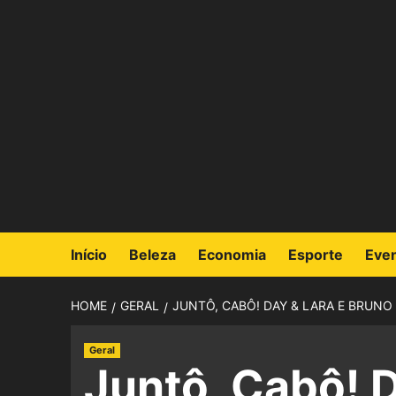
Início
Beleza
Economia
Esporte
Eve
HOME
GERAL
JUNTÔ, CABÔ! DAY & LARA E BRUNO
Geral
Juntô, Cabô! D