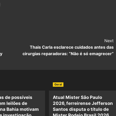
Next
Thais Carla esclarece cuidados antes das
y
cirurgias reparadoras: “Não é só emagrecer”
Geral
s de possíveis
Atual Mister São Paulo
em leilões de
2026, ferreirense Jefferson
 na Bahia motivam
Santos disputa o título de
e investigação
Mister Rodeio Brasil 2026