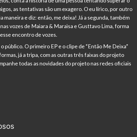
os, conta a história de uma pessoa tentando superar o
gos, as tentativas são um exagero. O eu lírico, por outro
a maneira e diz: então, me deixa! Já a segunda, também
 nas vozes de Maiara & Maraisa e Gusttavo Lima, forma
nesse encontro de vozes.
 o público. O primeiro EP e o clipe de “Então Me Deixa”
rmas, já a tripa, com as outras três faixas do projeto
panhe todas as novidades do projeto nas redes oficiais
osos