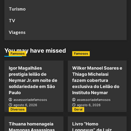
Turismo
TV
Viagens
You may have missed
Famosos
Famosos
Igor Magalhães
Wilker Manoel Soares e
prestigia leilão de
Thiago Michelasi
Neymar Jr. em noite de
fazem cobertura
solidariedade em São
exclusiva do Leilão do
Paulo
Instituto Neymar
assessoriadefamosos
assessoriadefamosos
agosto 6, 2026
agosto 6, 2026
Diversos
Geral
Tihuana homenageia
Livro “Homo
Mamonas Assassinas
Longevus”, de Luiz