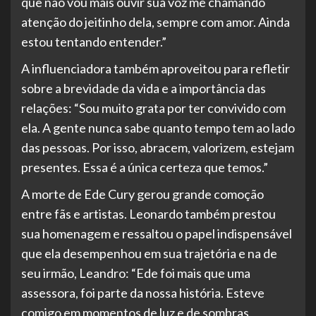
que não vou mais ouvir sua voz me chamando
atenção do jeitinho dela, sempre com amor. Ainda
estou tentando entender.”
A influenciadora também aproveitou para refletir
sobre a brevidade da vida e a importância das
relações: “Sou muito grata por ter convivido com
ela. A gente nunca sabe quanto tempo tem ao lado
das pessoas. Por isso, abracem, valorizem, estejam
presentes. Essa é a única certeza que temos.”
A morte de Ede Cury gerou grande comoção
entre fãs e artistas. Leonardo também prestou
sua homenagem e ressaltou o papel indispensável
que ela desempenhou em sua trajetória e na de
seu irmão, Leandro: “Ede foi mais que uma
assessora, foi parte da nossa história. Esteve
comigo em momentos de luz e de sombras,