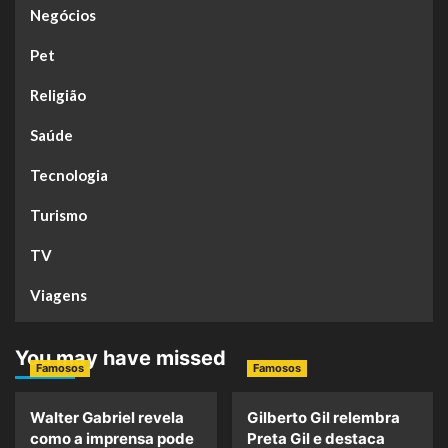
Negócios
Pet
Religião
Saúde
Tecnologia
Turismo
TV
Viagens
You may have missed
Famosos
Famosos
Walter Gabriel revela
Gilberto Gil relembra
como a imprensa pode
Preta Gil e destaca