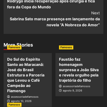
Rodrygo inicia recuperação após cirurgia e fica
fora da Copa do Mundo
Next
Sabrina Sato marca presença em lançamento da
novela “A Nobreza do Amor”
More Stories
Famosos
Famosos
Do Sul do Espírito
Faustão faz
Santo ao Maracanã:
homenagem
José do Brasil
surpresa a João Silva
Estrutura a Parceria
e revela orgulho pela
que Levou o Café
trajetória do filho
Campeão ao
assessoriadefamosos
Flamengo
agosto 9, 2026
assessoriadefamosos
agosto 10, 2026
Famosos