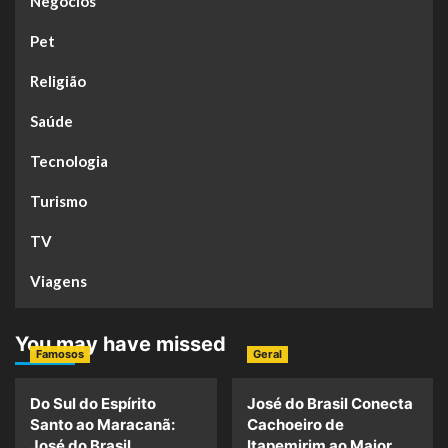
Negócios
Pet
Religião
Saúde
Tecnologia
Turismo
TV
Viagens
You may have missed
Famosos
Geral
Do Sul do Espírito
José do Brasil Conecta
Santo ao Maracanã:
Cachoeiro de
José do Brasil
Itapemirim ao Maior