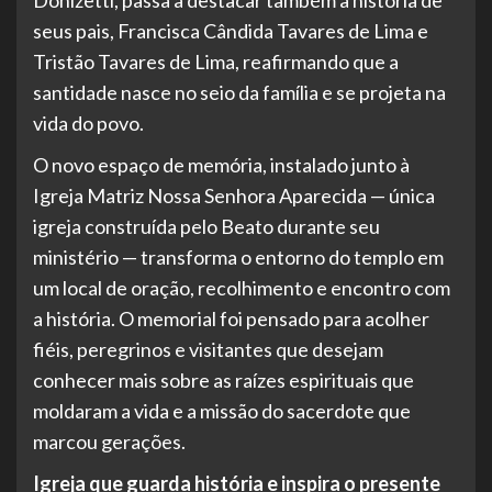
Donizetti, passa a destacar também a história de
seus pais, Francisca Cândida Tavares de Lima e
Tristão Tavares de Lima, reafirmando que a
santidade nasce no seio da família e se projeta na
vida do povo.
O novo espaço de memória, instalado junto à
Igreja Matriz Nossa Senhora Aparecida — única
igreja construída pelo Beato durante seu
ministério — transforma o entorno do templo em
um local de oração, recolhimento e encontro com
a história. O memorial foi pensado para acolher
fiéis, peregrinos e visitantes que desejam
conhecer mais sobre as raízes espirituais que
moldaram a vida e a missão do sacerdote que
marcou gerações.
Igreja que guarda história e inspira o presente