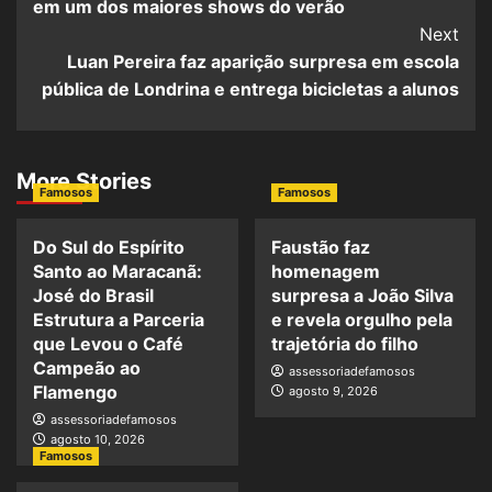
em um dos maiores shows do verão
Next
Luan Pereira faz aparição surpresa em escola
pública de Londrina e entrega bicicletas a alunos
More Stories
Famosos
Famosos
Do Sul do Espírito
Faustão faz
Santo ao Maracanã:
homenagem
José do Brasil
surpresa a João Silva
Estrutura a Parceria
e revela orgulho pela
que Levou o Café
trajetória do filho
Campeão ao
assessoriadefamosos
Flamengo
agosto 9, 2026
assessoriadefamosos
agosto 10, 2026
Famosos