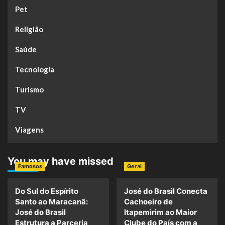
Pet
Religião
Saúde
Tecnologia
Turismo
TV
Viagens
You may have missed
Famosos
Geral
Do Sul do Espírito
José do Brasil Conecta
Santo ao Maracanã:
Cachoeiro de
José do Brasil
Itapemirim ao Maior
Estrutura a Parceria
Clube do País com a