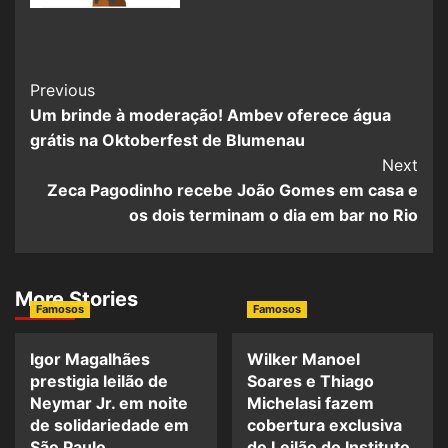
Previous
Um brinde à moderação! Ambev oferece água
grátis na Oktoberfest de Blumenau
Next
Zeca Pagodinho recebe João Gomes em casa e
os dois terminam o dia em bar no Rio
More Stories
Famosos
Famosos
Igor Magalhães
Wilker Manoel
prestigia leilão de
Soares e Thiago
Neymar Jr. em noite
Michelasi fazem
de solidariedade em
cobertura exclusiva
São Paulo
do Leilão do Instituto