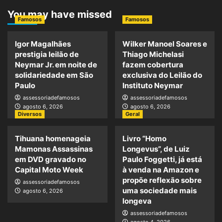
You may have missed
Famosos
Famosos
Igor Magalhães
Wilker Manoel Soares e
prestigia leilão de
Thiago Michelasi
Neymar Jr. em noite de
fazem cobertura
solidariedade em São
exclusiva do Leilão do
Paulo
Instituto Neymar
assessoriadefamosos
assessoriadefamosos
agosto 6, 2026
agosto 6, 2026
Diversos
Geral
Tihuana homenageia
Livro “Homo
Mamonas Assassinas
Longevus”, de Luiz
em DVD gravado no
Paulo Foggetti, já está
Capital Moto Week
à venda na Amazon e
propõe reflexão sobre
assessoriadefamosos
uma sociedade mais
agosto 6, 2026
longeva
assessoriadefamosos
agosto 4, 2026