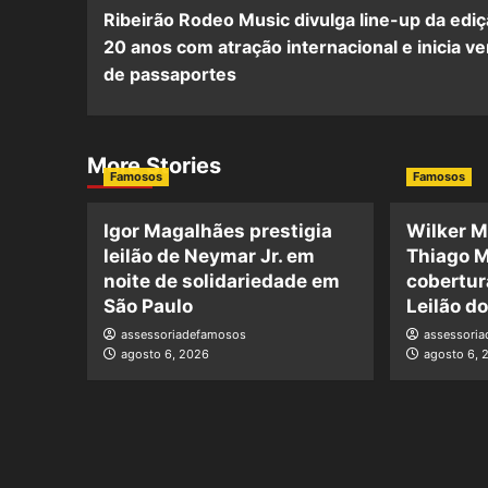
Ribeirão Rodeo Music divulga line-up da edi
20 anos com atração internacional e inicia v
de passaportes
More Stories
Famosos
Famosos
Igor Magalhães prestigia
Wilker M
leilão de Neymar Jr. em
Thiago M
noite de solidariedade em
cobertur
São Paulo
Leilão d
assessoriadefamosos
assessori
agosto 6, 2026
agosto 6, 