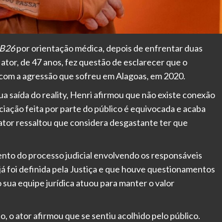
B26
por orientação médica, depois de enfrentar duas
ator, de 47 anos, fez questão de esclarecer que o
com a agressão que sofreu em Alagoas, em 2020.
a saída do reality, Henri afirmou que não existe conexão
ociação feita por parte do público é equivocada e acaba
 ator ressaltou que considera desgastante ter que
nto do processo judicial envolvendo os responsáveis
 já foi definida pela Justiça e que houve questionamentos
sua equipe jurídica atuou para manter o valor
 o ator afirmou que se sentiu acolhido pelo público.