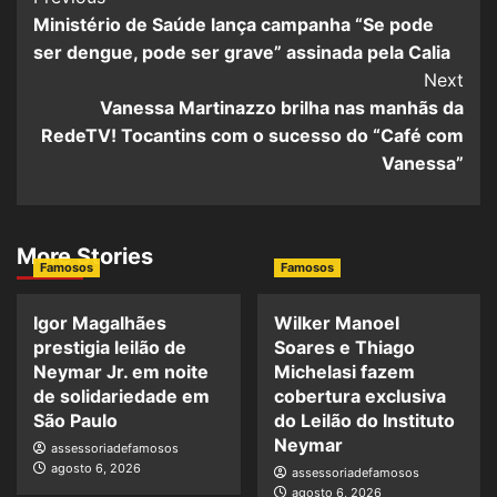
Ministério de Saúde lança campanha “Se pode
ser dengue, pode ser grave” assinada pela Calia
Next
Vanessa Martinazzo brilha nas manhãs da
RedeTV! Tocantins com o sucesso do “Café com
Vanessa”
More Stories
Famosos
Famosos
Igor Magalhães
Wilker Manoel
prestigia leilão de
Soares e Thiago
Neymar Jr. em noite
Michelasi fazem
de solidariedade em
cobertura exclusiva
São Paulo
do Leilão do Instituto
Neymar
assessoriadefamosos
agosto 6, 2026
assessoriadefamosos
agosto 6, 2026