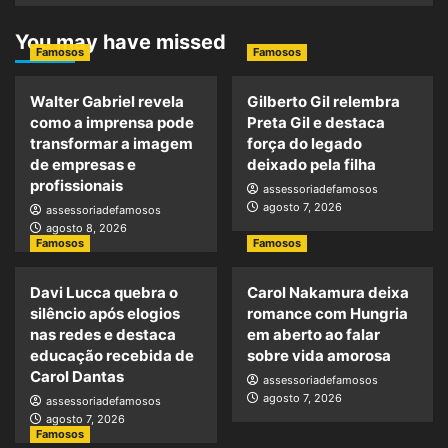
You may have missed
Famosos
Famosos
Walter Gabriel revela
Gilberto Gil relembra
como a imprensa pode
Preta Gil e destaca
transformar a imagem
força do legado
de empresas e
deixado pela filha
profissionais
assessoriadefamosos
agosto 7, 2026
assessoriadefamosos
agosto 8, 2026
Famosos
Famosos
Davi Lucca quebra o
Carol Nakamura deixa
silêncio após elogios
romance com Hungria
nas redes e destaca
em aberto ao falar
educação recebida de
sobre vida amorosa
Carol Dantas
assessoriadefamosos
agosto 7, 2026
assessoriadefamosos
agosto 7, 2026
Famosos