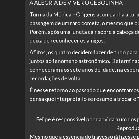
A ALEGRIA DE VIVER O CEBOLINHA
Turma da Mônica – Origens acompanha a turma 
passagem de um raro cometa, o mesmo que ob
Porém, após uma luneta cair sobre a cabeça d
deixa de reconhecer os amigos.
Aflitos, os quatro decidem fazer de tudo para
juntos ao fenômeno astronômico. Determinados
conheceram aos sete anos de idade, na esper
recordações de volta.
É nesse retorno ao passado que encontramos
pensa que interpretá-lo se resume a trocar o “
Felipe é responsável por dar vida a um dos 
Reproduç
Mesmo que a essência do travesso já fizesse pa