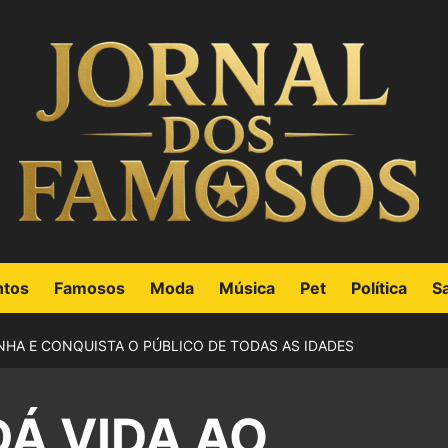
ntos
Famosos
Moda
Música
Pet
Política
S
INHA E CONQUISTA O PÚBLICO DE TODAS AS IDADES
DÁ VIDA AO