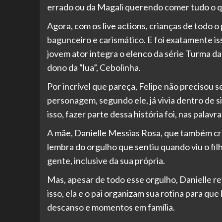
errado ou da Magali querendo comer tudo o qu
Agora, com os live actions, crianças de todo 
bagunceiro e carismático. E foi exatamente is
jovem ator integra o elenco da série Turma d
dono da “lua”, Cebolinha.
Por incrível que pareça, Felipe não precisou 
personagem, segundo ele, já vivia dentro de si
isso, fazer parte dessa história foi, nas palavr
A mãe, Danielle Messias Rosa, que também c
lembra do orgulho que sentiu quando viu o fil
gente, inclusive da sua própria.
Mas, apesar de todo esse orgulho, Danielle re
isso, ela e o pai organizam sua rotina para que
descanso e momentos em família.