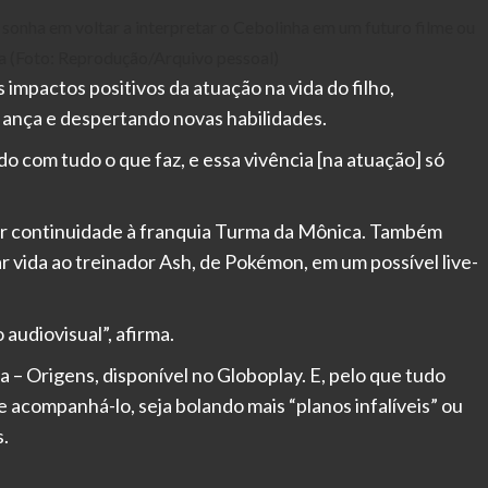
 sonha em voltar a interpretar o Cebolinha em um futuro filme ou
a (Foto: Reprodução/Arquivo pessoal)
 impactos positivos da atuação na vida do filho,
iança e despertando novas habilidades.
 com tudo o que faz, e essa vivência [na atuação] só
ar continuidade à franquia Turma da Mônica. Também
r vida ao treinador Ash, de Pokémon, em um possível live-
audiovisual”, afirma.
a – Origens, disponível no Globoplay. E, pelo que tudo
 acompanhá-lo, seja bolando mais “planos infalíveis” ou
.