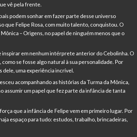
e vê pela frente.
o país podem sonhar em fazer parte desse universo
so que Felipe Rosa, com muito talento, conquistou. O
a Mônica – Origens, no papel de ninguém menos que o
se inspirar em nenhum intérprete anterior do Cebolinha. O
, como se fosse algo natural à sua personalidade. Por
as dele, uma experiência incrível.
resceu acompanhando as histórias da Turma da Mônica,
ho assumir um papel que fez parte da infância de tanta
força que a infância de Felipe vem em primeiro lugar. Por
 haja espaço para tudo: estudos, trabalho, brincadeiras,