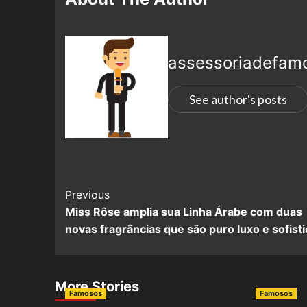
assessoriadefam
See author's posts
Previous
Miss Rôse amplia sua Linha Árabe com duas
novas fragrâncias que são puro luxo e sofist
More Stories
Famosos
Famosos