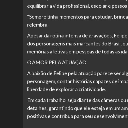
equilibrar a vida profissional, escolar e pess
“Sempre tinha momentos para estudar, brincar
relembra.
Apesar da rotina intensa de gravações, Felip
dos personagens mais marcantes do Brasil, qu
memórias afetivas em pessoas de todas as ida
O AMOR PELA ATUAÇÃO
A paixão de Felipe pela atuação parece ser algo
personagem, contar histórias capazes de impa
liberdade de explorar a criatividade.
Em cada trabalho, seja diante das câmeras ou
detalhes, garantindo que ele esteja em um am
positivas e contribua para seu desenvolvime