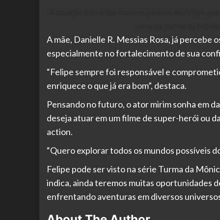
A atuação é uma das maiores paixões de Felipe, que
série da Turma da Mônic
A mãe, Danielle R. Messias Rosa, já percebe os
especialmente no fortalecimento de sua conf
“Felipe sempre foi responsável e comprometido
enriquece o que já era bom”, destaca.
Pensando no futuro, o ator mirim sonha em d
deseja atuar em um filme de super-herói ou da
action.
“Quero explorar todos os mundos possíveis do 
Felipe pode ser visto na série Turma da Mônic
indica, ainda teremos muitas oportunidades de
enfrentando aventuras em diversos universos
About The Author