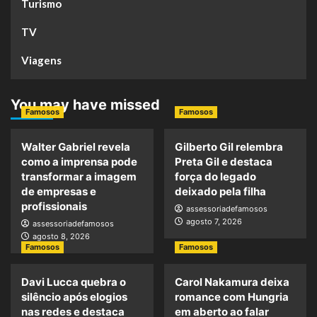
Turismo
TV
Viagens
You may have missed
Famosos
Famosos
Walter Gabriel revela
Gilberto Gil relembra
como a imprensa pode
Preta Gil e destaca
transformar a imagem
força do legado
de empresas e
deixado pela filha
profissionais
assessoriadefamosos
agosto 7, 2026
assessoriadefamosos
agosto 8, 2026
Famosos
Famosos
Davi Lucca quebra o
Carol Nakamura deixa
silêncio após elogios
romance com Hungria
nas redes e destaca
em aberto ao falar