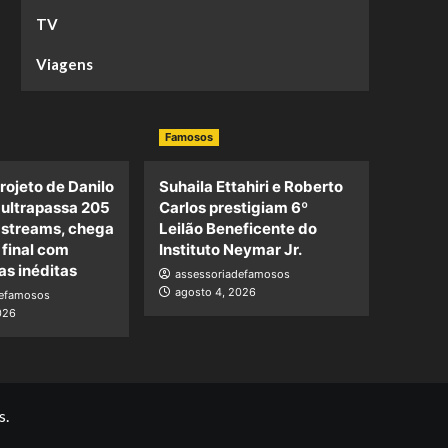
TV
Viagens
Famosos
projeto de Danilo
Suhaila Ettahiri e Roberto
 ultrapassa 205
Carlos prestigiam 6º
 streams, chega
Leilão Beneficente do
 final com
Instituto Neymar Jr.
as inéditas
assessoriadefamosos
agosto 4, 2026
defamosos
026
s.