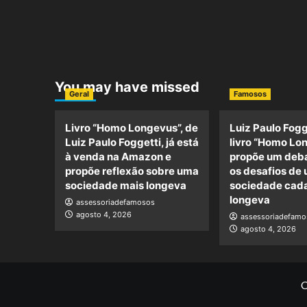
You may have missed
Geral
Famosos
Livro “Homo Longevus”, de
Luiz Paulo Fogg
Luiz Paulo Foggetti, já está
livro “Homo Lo
à venda na Amazon e
propõe um deba
propõe reflexão sobre uma
os desafios de
sociedade mais longeva
sociedade cada
longeva
assessoriadefamosos
agosto 4, 2026
assessoriadefamo
agosto 4, 2026
C