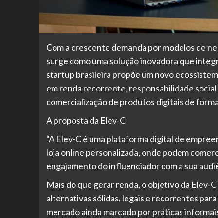
Com a crescente demanda por modelos de negóc
surge como uma solução inovadora que integr
startup brasileira propõe um novo ecossistem
em renda recorrente, responsabilidade socia
comercialização de produtos digitais de form
A proposta da Elev-C
“A Elev-C é uma plataforma digital de empree
loja online personalizada, onde podem comer
engajamento do influenciador com a sua audiê
Mais do que gerar renda, o objetivo da Elev-C
alternativas sólidas, legais e recorrentes pa
mercado ainda marcado por práticas informais