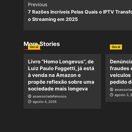
Previous
7 Razões Incríveis Pelas Quais o IPTV Trans
o Streaming em 2025
More Stories
Geral
Geral
Livro “Homo Longevus”, de
Denúncia
Luiz Paulo Foggetti, já está
fraudes 
à venda na Amazon e
veículos
propõe reflexão sobre uma
pedido d
sociedade mais longeva
assessori
agosto 3, 
assessoriadefamosos
agosto 4, 2026