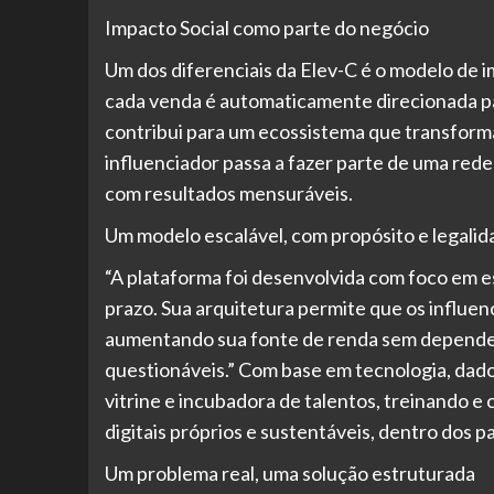
Impacto Social como parte do negócio
Um dos diferenciais da Elev-C é o modelo de i
cada venda é automaticamente direcionada par
contribui para um ecossistema que transform
influenciador passa a fazer parte de uma rede
com resultados mensuráveis.
Um modelo escalável, com propósito e legalid
“A plataforma foi desenvolvida com foco em es
prazo. Sua arquitetura permite que os influ
aumentando sua fonte de renda sem depender 
questionáveis.” Com base em tecnologia, dad
vitrine e incubadora de talentos, treinando 
digitais próprios e sustentáveis, dentro dos p
Um problema real, uma solução estruturada