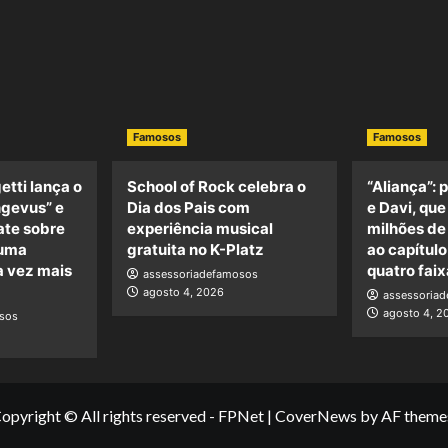
Famosos
Famosos
etti lança o
School of Rock celebra o
“Aliança”: 
ngevus” e
Dia dos Pais com
e Davi, que
te sobre
experiência musical
milhões de
 uma
gratuita no K-Platz
ao capítulo
 vez mais
quatro faix
assessoriadefamosos
agosto 4, 2026
assessoria
agosto 4, 2
sos
opyright © All rights reserved - FPNet
|
CoverNews
by AF theme