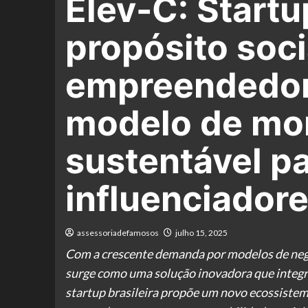
Elev-C: Startu
propósito soci
empreendedor
modelo de mon
sustentável p
influenciador
assessoriadefamosos
julho 15, 2025
Com a crescente demanda por modelos de negóci
surge como uma solução inovadora que integr
startup brasileira propõe um novo ecossistem