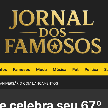
ntos
Famosos
Moda
Música
Pet
Política
S
º ANIVERSÁRIO COM LANÇAMENTOS
e celebra seu 67º