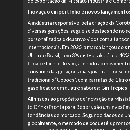
de exportação da Missiato Indústria e Comérc
Inovação em portfólio e novos lançamento
A indústria responsável pela criação da Coro
diversas gerações, segue se destacando no se
personalizados e desenvolvidos com alta tecno
internacionais. Em 2025, a marca lançou dois 
Ultra do Brasil, com 3% de teor alcoólico, 40%
Limão e Lichia Dream, alinhado ao movimento 
consumo das gerações mais jovens e conscien
tradicionais “Copões”, com garrafas de 1 litr
gaseificados em quatro sabores: Gin Tropica
Alinhadas ao propósito de inovação da Missia
to Drink (Pronta para Beber), são um investi
tendências de mercado. Segundo dados de um
globalmente, o mercado de coquetéis prontos 