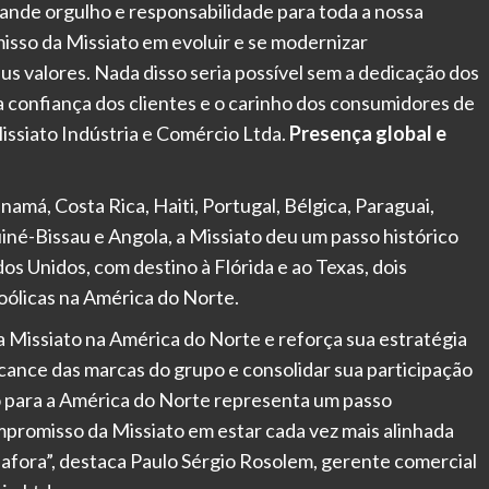
rande orgulho e responsabilidade para toda a nossa
sso da Missiato em evoluir e se modernizar
s valores. Nada disso seria possível sem a dedicação dos
a confiança dos clientes e o carinho dos consumidores de
Missiato Indústria e Comércio Ltda.
Presença global e
má, Costa Rica, Haiti, Portugal, Bélgica, Paraguai,
uiné-Bissau e Angola, a Missiato deu um passo histórico
os Unidos, com destino à Flórida e ao Texas, dois
oólicas na América do Norte.
a Missiato na América do Norte e reforça sua estratégia
lcance das marcas do grupo e consolidar sua participação
o para a América do Norte representa um passo
promisso da Missiato em estar cada vez mais alinhada
 afora”, destaca Paulo Sérgio Rosolem, gerente comercial