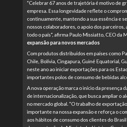
“Celebrar 67 anos de trajetória é motivo de g
empresa. Essa longevidade reflete o compromi
continuamente, mantendo a sua essência e seu
nossos colaboradores, o apoio dos parceiros, 
todo o país”, afirma Paulo Missiatto, CEO da 
expansão para novos mercados
Com produtos distribuídos em países como Pana
Chile, Bolívia, Cingapura, Guiné Equatorial, G
neste ano ao iniciar exportações para os Estad
importantes polos de consumo de bebidas alc
A nova operação marca o início da presença d
de internacionalização, que busca ampliar o a
no mercado global. “O trabalho de exportaçã
importante na nossa expansão e reforça o com
aos hábitos de consumo dos clientes do Brasil