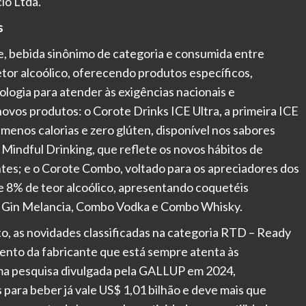
io Ltda.
s
te, bebida sinônimo de categoria e consumida entre
tor alcoólico, oferecendo produtos específicos,
logia para atender às exigências nacionais e
novos produtos: o Corote Drinks ICE Ultra, a primeira ICE
 menos calorias e zero glúten, disponível nos sabores
Mindful Drinking, que reflete os novos hábitos de
tes; e o Corote Combo, voltado para os apreciadores dos
o e 8% de teor alcoólico, apresentando coquetéis
l, Gin Melancia, Combo Vodka e Combo Whisky.
to, as novidades classificadas na categoria RTD – Ready
mento da fabricante que está sempre atenta às
a pesquisa divulgada pela GALLUP em 2024,
para beber já vale US$ 1,01 bilhão e deve mais que