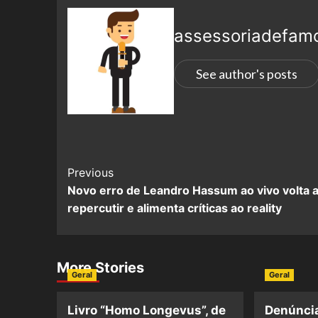
assessoriadefam
See author's posts
Previous
Novo erro de Leandro Hassum ao vivo volta 
repercutir e alimenta críticas ao reality
More Stories
Geral
Geral
Livro “Homo Longevus”, de
Denúncia