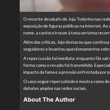
O recente desabafo de Jojo Todynho nas redes
exposição de figuras públicas na internet. A
nome, a cantora trouxe à tona um tema recorre
Além das críticas, Jojo destacou que contin
seguidores e levantou questionamentos sobre
A repercussão foi imediata: enquanto fãs saír
forma como o recado foi transmitido. Especia
impacto da fama e a pressão enfrentada por p
O caso segue repercutindo e mostra como de
debates amplos nas redes sociais.
About The Author