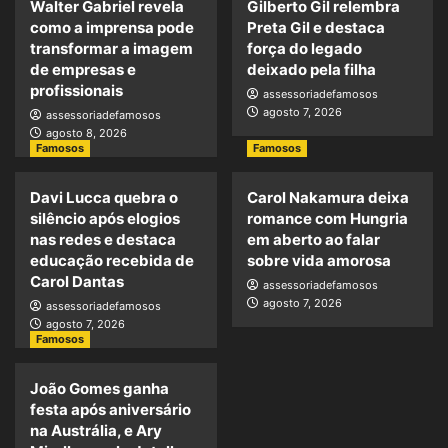
Walter Gabriel revela
Gilberto Gil relembra
como a imprensa pode
Preta Gil e destaca
transformar a imagem
força do legado
de empresas e
deixado pela filha
profissionais
assessoriadefamosos
agosto 7, 2026
assessoriadefamosos
agosto 8, 2026
Famosos
Famosos
Davi Lucca quebra o
Carol Nakamura deixa
silêncio após elogios
romance com Hungria
nas redes e destaca
em aberto ao falar
educação recebida de
sobre vida amorosa
Carol Dantas
assessoriadefamosos
agosto 7, 2026
assessoriadefamosos
agosto 7, 2026
Famosos
João Gomes ganha
festa após aniversário
na Austrália, e Ary