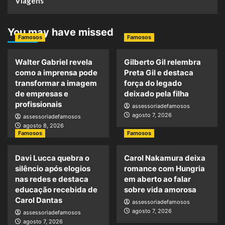
Viagens
You may have missed
Famosos
Famosos
Walter Gabriel revela
Gilberto Gil relembra
como a imprensa pode
Preta Gil e destaca
transformar a imagem
força do legado
de empresas e
deixado pela filha
profissionais
assessoriadefamosos
agosto 7, 2026
assessoriadefamosos
agosto 8, 2026
Famosos
Famosos
Davi Lucca quebra o
Carol Nakamura deixa
silêncio após elogios
romance com Hungria
nas redes e destaca
em aberto ao falar
educação recebida de
sobre vida amorosa
Carol Dantas
assessoriadefamosos
agosto 7, 2026
assessoriadefamosos
agosto 7, 2026