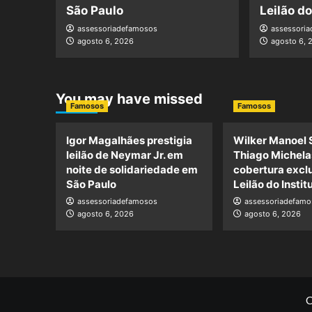
São Paulo
Leilão d
assessoriadefamosos
assessori
agosto 6, 2026
agosto 6, 
You may have missed
Famosos
Famosos
Igor Magalhães prestigia
Wilker Manoel 
leilão de Neymar Jr. em
Thiago Michela
noite de solidariedade em
cobertura excl
São Paulo
Leilão do Insti
assessoriadefamosos
assessoriadefamo
agosto 6, 2026
agosto 6, 2026
C