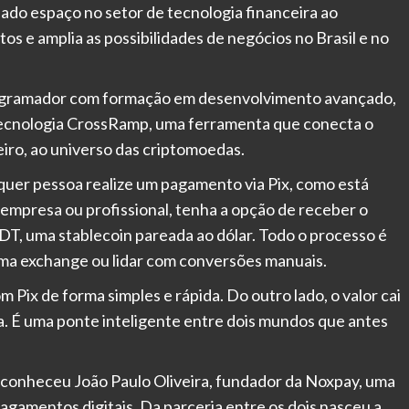
do espaço no setor de tecnologia financeira ao
s e amplia as possibilidades de negócios no Brasil e no
rogramador com formação em desenvolvimento avançado,
tecnologia CrossRamp, uma ferramenta que conecta o
eiro, ao universo das criptomoedas.
quer pessoa realize um pagamento via Pix, como está
empresa ou profissional, tenha a opção de receber o
DT, uma stablecoin pareada ao dólar. Todo o processo é
ma exchange ou lidar com conversões manuais.
 Pix de forma simples e rápida. Do outro lado, o valor cai
. É uma ponte inteligente entre dois mundos que antes
 conheceu João Paulo Oliveira, fundador da Noxpay, uma
agamentos digitais. Da parceria entre os dois nasceu a