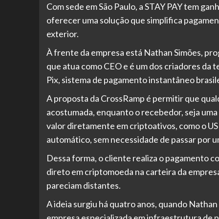
Com sede em São Paulo, a STAY PAY tem ganha
oferecer uma solução que simplifica pagamento
exterior.
À frente da empresa está Nathan Simões, p
que atua como CEO e é um dos criadores da 
Pix, sistema de pagamento instantâneo brasil
A proposta da CrossRamp é permitir que qual
acostumada, enquanto o recebedor, seja uma 
valor diretamente em criptoativos, como o US
automático, sem necessidade de passar por u
Dessa forma, o cliente realiza o pagamento com
direto em criptomoeda na carteira da empresa
pareciam distantes.
A ideia surgiu há quatro anos, quando Nathan
empresa especializada em infraestrutura de p