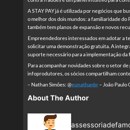
A STAY PAY já é utilizada por negócios que b
o melhor dos dois mundos: a familiaridade do 
também tem planos de expansão e novos rec
Empreendedores interessados em adotar a te
solicitar uma demonstração gratuita. A integr
suporte necessário para a implementação da 
Para acompanhar novidades sobre o setor de 
infoprodutores, os sócios compartilham conte
– Nathan Simões: @
eunathanbr
– João Paulo O
About The Author
assessoriadefam