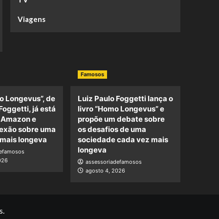
Viagens
Famosos
o Longevus”, de
Luiz Paulo Foggetti lança o
Foggetti, já está
livro “Homo Longevus” e
a Amazon e
propõe um debate sobre
lexão sobre uma
os desafios de uma
mais longeva
sociedade cada vez mais
longeva
defamosos
026
assessoriadefamosos
agosto 4, 2026
s.