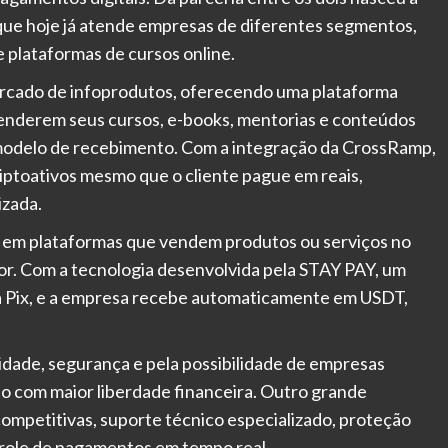
que hoje já atende empresas de diferentes segmentos,
 plataformas de cursos online.
cado de infoprodutos, oferecendo uma plataforma
 venderem seus cursos, e-books, mentorias e conteúdos
 modelo de recebimento. Com a integração da CrossRamp,
iptoativos mesmo que o cliente pague em reais,
izada.
á em plataformas que vendem produtos ou serviços no
or. Com a tecnologia desenvolvida pela STAY PAY, um
via Pix, e a empresa recebe automaticamente em USDT,
idade, segurança e pela possibilidade de empresas
o com maior liberdade financeira. Outro grande
competitivas, suporte técnico especializado, proteção
ntrole de pagamentos em tempo real.