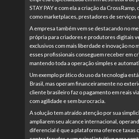
STAY PAY e com ela a criação da CrossRamp, 
como marketplaces, prestadores de serviços e
A empresa também vem se destacando no mer
própria para criadores e produtores digitais
exclusivos com mais liberdade e inovação no
esses profissionais conseguem receber em cr
mantendo toda a operação simples e automat
Um exemplo prático do uso da tecnologia est
Brasil, mas operam financeiramente no exteri
cliente brasileiro faz o pagamento em reais 
com agilidade e sem burocracia.
A solução tem atraído atenção por sua simplic
ampliarem seu alcance internacional, operand
diferencial é que a plataforma oferece taxas 
contra fraudes e um painel intuitivo para co