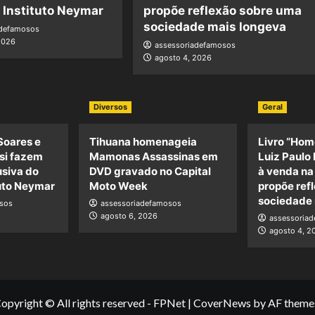
o Instituto Neymar
propõe reflexão sobre uma
sociedade mais longeva
adefamosos
2026
assessoriadefamosos
agosto 4, 2026
Diversos
Geral
Soares e
Tihuana homenageia
Livro “Hom
si fazem
Mamonas Assassinas em
Luiz Paulo 
usiva do
DVD gravado no Capital
à venda n
tuto Neymar
Moto Week
propõe ref
sociedade 
sos
assessoriadefamosos
agosto 6, 2026
assessoria
agosto 4, 2
opyright © All rights reserved - FPNet
|
CoverNews
by AF theme