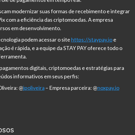
uscam modernizar suas formas de recebimento e integrar
Pix com a eficiência das criptomoedas. A empresa
ursos em desenvolvimento.
cnologia podem acessar o site
https://staypay.io
e
ação é rápida, e a equipe da STAY PAY oferece todo o
ferramenta.
pagamentos digitais, criptomoedas e estratégias para
údos informativos em seus perfis:
liveira: @
jpoliveira
– Empresa parceira: @
noxpay.io
osos