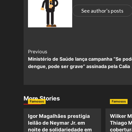
See author's posts
Previous
Ministério de Saúde lança campanha “Se pod
dengue, pode ser grave” assinada pela Calia
More Stories
Famosos
Famosos
Igor Magalhães prestigia
Wilker M
leilão de Neymar Jr. em
Thiago M
noite de solidariedade em
cobertur