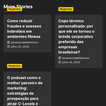
More Stories
Negócios
Negócios
Como reduzir
Copo térmico
fraudes e acessos
personalizado: por
indevidos em
que ele se tornou o
ambientes fitness
brinde corporativo
preferido das
assessoriadefamosos
empresas
julho 20, 2026
brasileiras?
assessoriadefamosos
julho 16, 2026
Negócios
O podcast como o
melhor parceiro de
marketing:
estratégias de
prospecção para
atrair C-Levels e