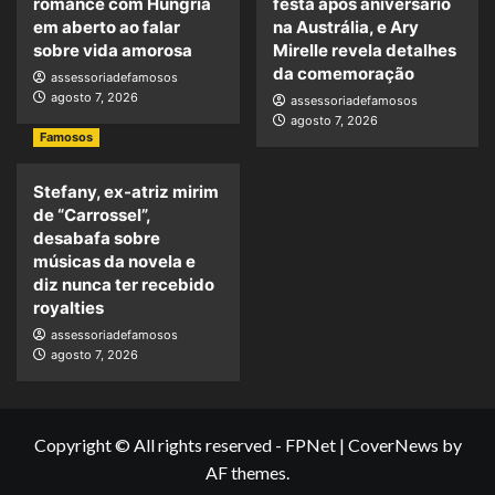
romance com Hungria
festa após aniversário
em aberto ao falar
na Austrália, e Ary
sobre vida amorosa
Mirelle revela detalhes
da comemoração
assessoriadefamosos
agosto 7, 2026
assessoriadefamosos
agosto 7, 2026
Famosos
Stefany, ex-atriz mirim
de “Carrossel”,
desabafa sobre
músicas da novela e
diz nunca ter recebido
royalties
assessoriadefamosos
agosto 7, 2026
Copyright © All rights reserved - FPNet
|
CoverNews
by
AF themes.