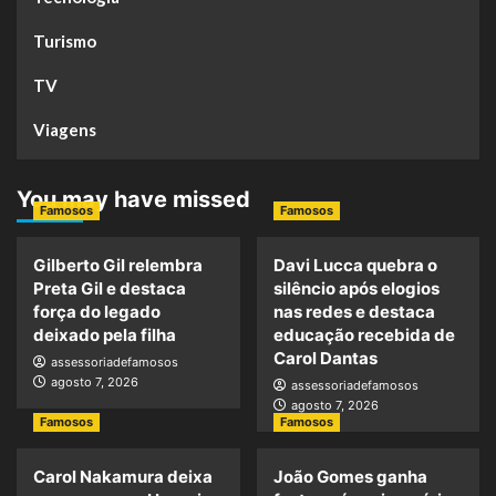
Turismo
TV
Viagens
You may have missed
Famosos
Famosos
Gilberto Gil relembra
Davi Lucca quebra o
Preta Gil e destaca
silêncio após elogios
força do legado
nas redes e destaca
deixado pela filha
educação recebida de
Carol Dantas
assessoriadefamosos
agosto 7, 2026
assessoriadefamosos
agosto 7, 2026
Famosos
Famosos
Carol Nakamura deixa
João Gomes ganha