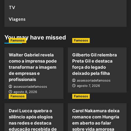
TV
Viagens
You may have missed
Famosos
Famosos
Walter Gabriel revela
Gilberto Gil relembra
como a imprensa pode
Preta Gil e destaca
transformar a imagem
força do legado
de empresas e
deixado pela filha
profissionais
assessoriadefamosos
agosto 7, 2026
assessoriadefamosos
agosto 8, 2026
Famosos
Famosos
Davi Lucca quebra o
Carol Nakamura deixa
silêncio após elogios
romance com Hungria
nas redes e destaca
em aberto ao falar
educação recebida de
sobre vida amorosa