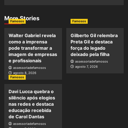
More Stories
Famosos
Famosos
Walter Gabriel revela
Gilberto Gil relembra
como a imprensa
Preta Gil e destaca
pode transformar a
força do legado
imagem de empresas
deixado pela filha
e profissionais
assessoriadefamosos
agosto 7, 2026
assessoriadefamosos
agosto 8, 2026
Famosos
Davi Lucca quebra o
silêncio após elogios
nas redes e destaca
educação recebida
de Carol Dantas
assessoriadefamosos