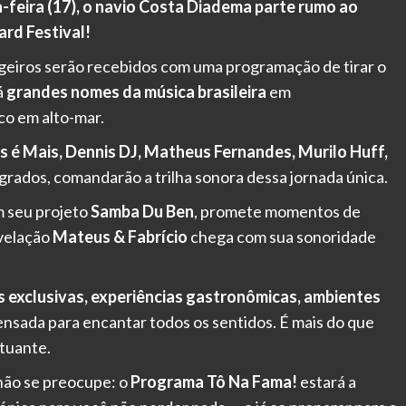
-feira (17), o navio Costa Diadema parte rumo ao
ard Festival!
ageiros serão recebidos com uma programação de tirar o
á
grandes nomes da música brasileira
em
o em alto-mar.
 é Mais, Dennis DJ, Matheus Fernandes, Murilo Huff,
grados, comandarão a trilha sonora dessa jornada única.
m seu projeto
Samba Du Ben
, promete momentos de
evelação
Mateus & Fabrício
chega com sua sonoridade
s exclusivas, experiências gastronômicas, ambientes
nsada para encantar todos os sentidos. É mais do que
tuante.
 não se preocupe: o
Programa Tô Na Fama!
estará a