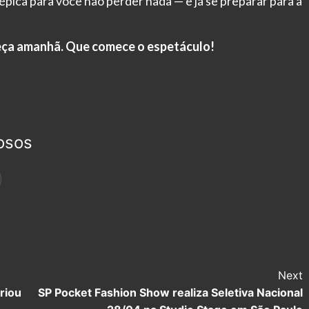
pica para você não perder nada — e já se preparar para a
eça amanhã. Que comece o espetáculo!
osos
Next
riou
SP Pocket Fashion Show realiza Seletiva Nacional