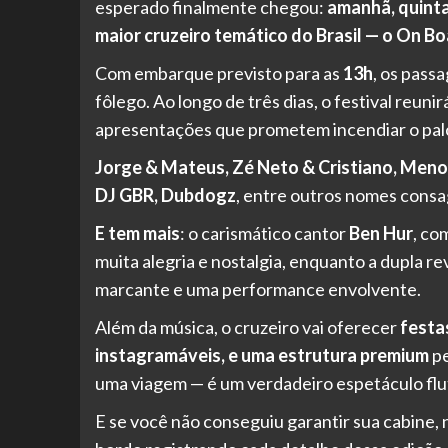
esperado finalmente chegou:
amanhã, quinta
maior cruzeiro temático do Brasil — o On Bo
Com embarque previsto para as
13h
, os pass
fôlego. Ao longo de três dias, o festival reunir
apresentações que prometem incendiar o palc
Jorge & Mateus, Zé Neto & Cristiano, Menos
DJ GBR, Dubdogz
, entre outros nomes consa
E tem mais
: o carismático cantor
Ben Hur
, co
muita alegria e nostalgia, enquanto a dupla r
marcante e uma performance envolvente.
Além da música, o cruzeiro vai oferecer
festa
instagramáveis, e uma estrutura premium
pe
uma viagem — é um verdadeiro espetáculo flu
E se você não conseguiu garantir sua cabine,