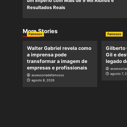
um Império com Mais de 9 Mil Alunos e
Resultados Reais
More Stories
Famosos
Famosos
Walter Gabriel revela como
Gilberto
a imprensa pode
Gil e de
transformar a imagem de
legado d
empresas e profissionais
assessori
agosto 7, 
assessoriadefamosos
agosto 8, 2026