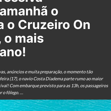
 amanhã o
 o Cruzeiro On
, o mais
ano!
vas, anúncios e muita preparação, o momento tão
eira (17), o navio Costa Diadema parte rumo ao maior
tival! Com embarque previsto para as 13h, os passageiros
 o fôlego. …