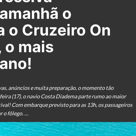
 amanhã o
 o Cruzeiro On
, o mais
ano!
vas, anúncios e muita preparação, o momento tão
eira (17), o navio Costa Diadema parte rumo ao maior
tival! Com embarque previsto para as 13h, os passageiros
 o fôlego. …