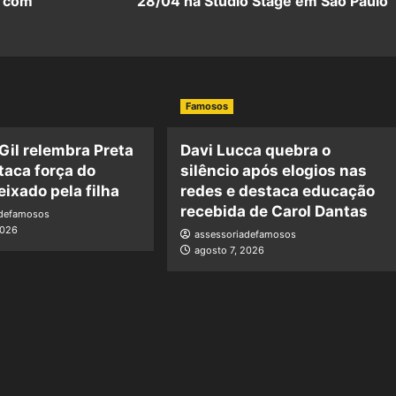
e com
28/04 na Studio Stage em São Paulo
Famosos
 Gil relembra Preta
Davi Lucca quebra o
staca força do
silêncio após elogios nas
eixado pela filha
redes e destaca educação
recebida de Carol Dantas
adefamosos
2026
assessoriadefamosos
agosto 7, 2026