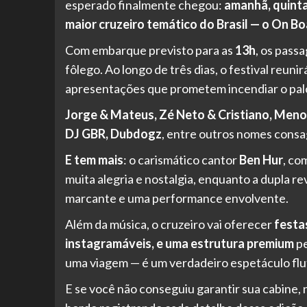
esperado finalmente chegou:
amanhã, quinta
maior cruzeiro temático do Brasil — o On Bo
Com embarque previsto para as
13h
, os pass
fôlego. Ao longo de três dias, o festival reunir
apresentações que prometem incendiar o palc
Jorge & Mateus, Zé Neto & Cristiano, Menos
DJ GBR, Dubdogz
, entre outros nomes consa
E tem mais
: o carismático cantor
Ben Hur
, co
muita alegria e nostalgia, enquanto a dupla r
marcante e uma performance envolvente.
Além da música, o cruzeiro vai oferecer
festa
instagramáveis, e uma estrutura premium
pe
uma viagem — é um verdadeiro espetáculo flu
E se você não conseguiu garantir sua cabine,