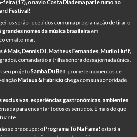
-feira (17), o navio Costa Diadema parte rumo ao
ard Festival!
ageiros serão recebidos com uma programação de tirar o
á
grandes nomes da música brasileira
em
o em alto-mar.
 é Mais, Dennis DJ, Matheus Fernandes, Murilo Huff,
grados, comandarão a trilha sonora dessa jornada única.
m seu projeto
Samba Du Ben
, promete momentos de
evelação
Mateus & Fabrício
chega com sua sonoridade
s exclusivas, experiências gastronômicas, ambientes
nsada para encantar todos os sentidos. É mais do que
tuante.
 não se preocupe: o
Programa Tô Na Fama!
estará a