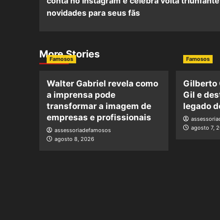
conta no Instagram e celebra volta triunfant
novidades para seus fãs
More Stories
Famosos
Famosos
Walter Gabriel revela como
Gilberto
a imprensa pode
Gil e de
transformar a imagem de
legado d
empresas e profissionais
assessori
agosto 7, 
assessoriadefamosos
agosto 8, 2026