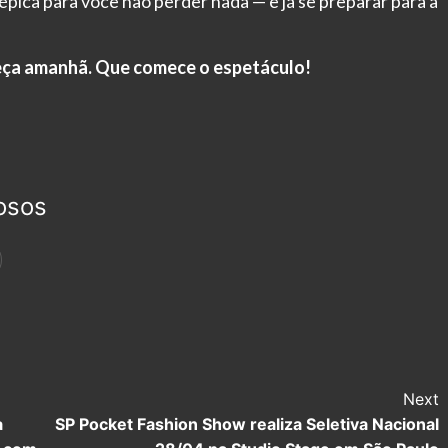
pica para você não perder nada — e já se preparar para a
eça amanhã. Que comece o espetáculo!
osos
Next
a
SP Pocket Fashion Show realiza Seletiva Nacional