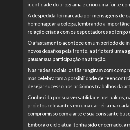
identidade do programa e criou uma forte con
A despedida foi marcada por mensagens de ca
homenagear a colega, lembrando a importânci
relação criada com os espectadores ao longo 
O afastamento acontece em um período de in
novos desafios pela frente, a atriz terá uma 
pausar sua participação na atração.
Nas redes sociais, os fãs reagiram com compr
mas celebraram a possibilidade de reencontrá
desejar sucesso nos próximos trabalhos da art
Conhecida por sua versatilidade nos palcos, 
projetos relevantes em uma carreira marcada 
compromisso com a arte e sua constante busc
Embora o ciclo atual tenha sido encerrado, a 