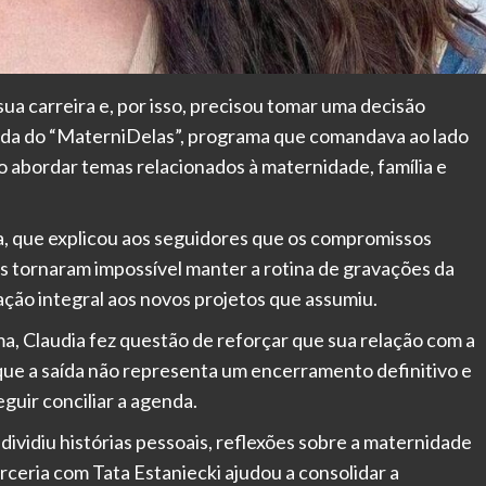
ua carreira e, por isso, precisou tomar uma decisão
tada do “MaterniDelas”, programa que comandava ao lado
o abordar temas relacionados à maternidade, família e
sta, que explicou aos seguidores que os compromissos
es tornaram impossível manter a rotina de gravações da
ção integral aos novos projetos que assumiu.
 Claudia fez questão de reforçar que sua relação com a
que a saída não representa um encerramento definitivo e
uir conciliar a agenda.
 dividiu histórias pessoais, reflexões sobre a maternidade
ceria com Tata Estaniecki ajudou a consolidar a