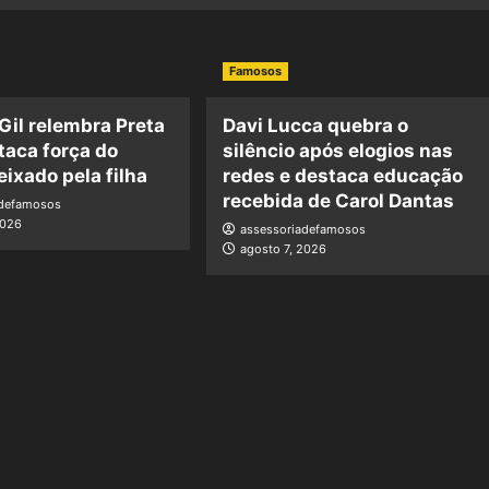
Famosos
 Gil relembra Preta
Davi Lucca quebra o
staca força do
silêncio após elogios nas
eixado pela filha
redes e destaca educação
recebida de Carol Dantas
adefamosos
2026
assessoriadefamosos
agosto 7, 2026