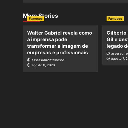
More Stories
Famosos
Famosos
Walter Gabriel revela como
Gilberto
a imprensa pode
Gil e de
transformar a imagem de
legado d
empresas e profissionais
assessori
agosto 7, 
assessoriadefamosos
agosto 8, 2026