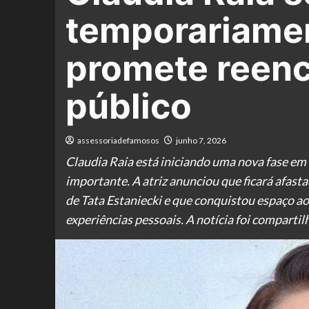
temporariamen
promete reenc
público
assessoriadefamosos
junho 7, 2026
Claudia Raia está iniciando uma nova fase em 
importante. A atriz anunciou que ficará afas
de Tata Estaniecki e que conquistou espaço ao
experiências pessoais. A notícia foi compartilh