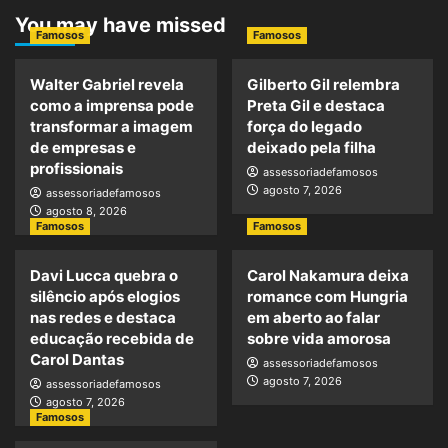
You may have missed
Famosos
Famosos
Walter Gabriel revela
Gilberto Gil relembra
como a imprensa pode
Preta Gil e destaca
transformar a imagem
força do legado
de empresas e
deixado pela filha
profissionais
assessoriadefamosos
agosto 7, 2026
assessoriadefamosos
agosto 8, 2026
Famosos
Famosos
Davi Lucca quebra o
Carol Nakamura deixa
silêncio após elogios
romance com Hungria
nas redes e destaca
em aberto ao falar
educação recebida de
sobre vida amorosa
Carol Dantas
assessoriadefamosos
agosto 7, 2026
assessoriadefamosos
agosto 7, 2026
Famosos