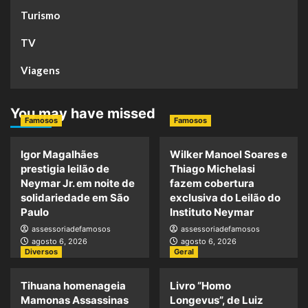
Turismo
TV
Viagens
You may have missed
Famosos
Famosos
Igor Magalhães
Wilker Manoel Soares e
prestigia leilão de
Thiago Michelasi
Neymar Jr. em noite de
fazem cobertura
solidariedade em São
exclusiva do Leilão do
Paulo
Instituto Neymar
assessoriadefamosos
assessoriadefamosos
agosto 6, 2026
agosto 6, 2026
Diversos
Geral
Tihuana homenageia
Livro “Homo
Mamonas Assassinas
Longevus”, de Luiz