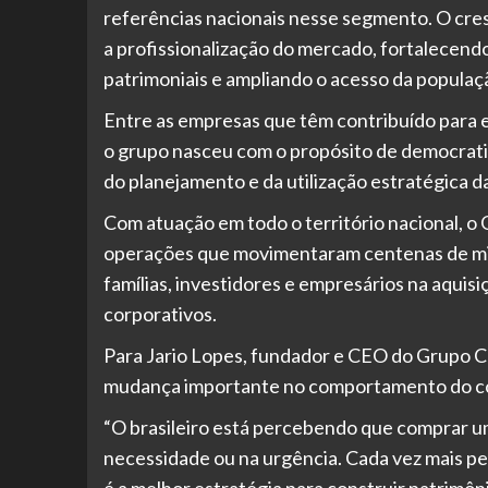
referências nacionais nesse segmento. O cre
a profissionalização do mercado, fortalecen
patrimoniais e ampliando o acesso da populaçã
Entre as empresas que têm contribuído para 
o grupo nasceu com o propósito de democrati
do planejamento e da utilização estratégica d
Com atuação em todo o território nacional, o 
operações que movimentaram centenas de milhõ
famílias, investidores e empresários na aquisiç
corporativos.
Para Jario Lopes, fundador e CEO do Grupo C
mudança importante no comportamento do con
“O brasileiro está percebendo que comprar u
necessidade ou na urgência. Cada vez mais p
é a melhor estratégia para construir patrimôni