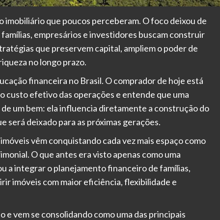
imobiliário que poucos perceberam. O foco deixou de
 famílias, empresários e investidores buscam construir
stratégias que preservem capital, ampliem o poder de
iqueza no longo prazo.
ação financeira no Brasil. O comprador de hoje está
a o custo efetivo das operações e entende que uma
ão de um bem: ela influencia diretamente a construção do
que será deixado para as próximas gerações.
 imóveis vêm conquistando cada vez mais espaço como
imonial. O que antes era visto apenas como uma
u a integrar o planejamento financeiro de famílias,
r imóveis com maior eficiência, flexibilidade e
 e vem se consolidando como uma das principais