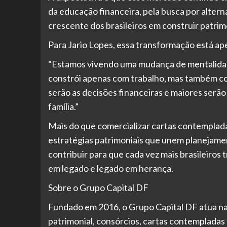
da educação financeira, pela busca por altern
crescente dos brasileiros em construir patrim
Para Jario Lopes, essa transformação está a
“Estamos vivendo uma mudança de mentalidad
constrói apenas com trabalho, mas também c
serão as decisões financeiras e maiores serão
família.”
Mais do que comercializar cartas contemplada
estratégias patrimoniais que unem planejamen
contribuir para que cada vez mais brasileiro
em legado e legado em herança.
Sobre o Grupo Capital DF
Fundado em 2016, o Grupo Capital DF atua n
patrimonial, consórcios, cartas contempladas p