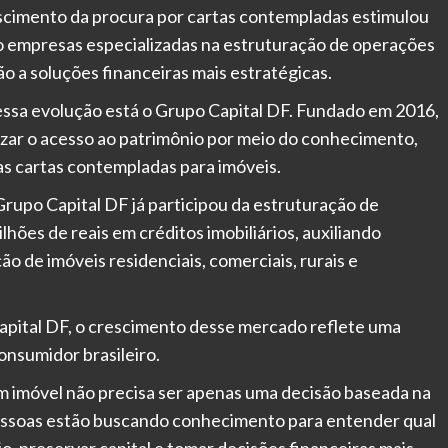
scimento da procura por cartas contempladas estimulou
do empresas especializadas na estruturação de operações
o a soluções financeiras mais estratégicas.
essa evolução está o Grupo Capital DF. Fundado em 2016,
zar o acesso ao patrimônio por meio do conhecimento,
as cartas contempladas para imóveis.
Grupo Capital DF já participou da estruturação de
es de reais em créditos imobiliários, auxiliando
ão de imóveis residenciais, comerciais, rurais e
apital DF, o crescimento desse mercado reflete uma
sumidor brasileiro.
m imóvel não precisa ser apenas uma decisão baseada na
essoas estão buscando conhecimento para entender qual
o, preservar capital e tomar decisões financeiras mais