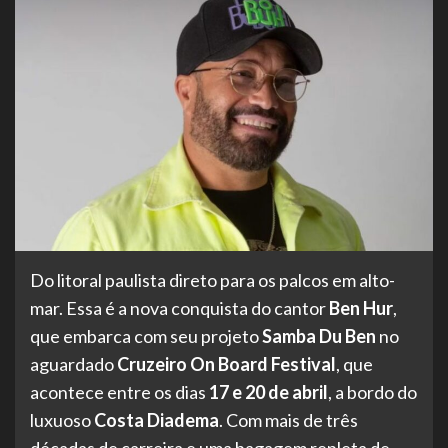
Do litoral paulista direto para os palcos em alto-
mar. Essa é a nova conquista do cantor
Ben Hur
,
que embarca com seu projeto
Samba Du Ben
no
aguardado
Cruzeiro On Board Festival
, que
acontece entre os dias
17 e 20 de abril
, a bordo do
luxuoso
Costa Diadema
. Com mais de três
décadas de carreira e uma bagagem repleta de