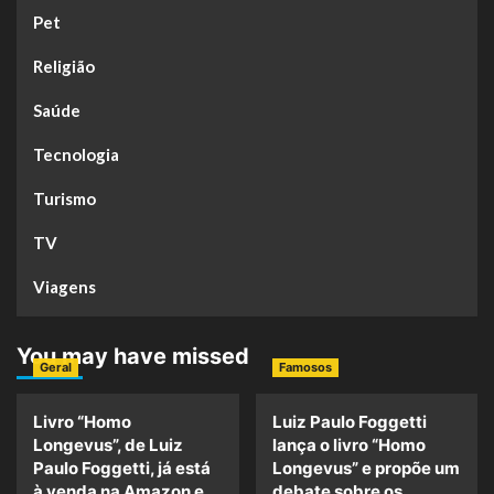
Pet
Religião
Saúde
Tecnologia
Turismo
TV
Viagens
You may have missed
Geral
Famosos
Livro “Homo
Luiz Paulo Foggetti
Longevus”, de Luiz
lança o livro “Homo
Paulo Foggetti, já está
Longevus” e propõe um
à venda na Amazon e
debate sobre os