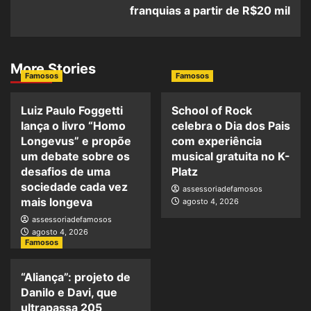
franquias a partir de R$20 mil
More Stories
Famosos
Famosos
Luiz Paulo Foggetti
School of Rock
lança o livro “Homo
celebra o Dia dos Pais
Longevus” e propõe
com experiência
um debate sobre os
musical gratuita no K-
desafios de uma
Platz
sociedade cada vez
assessoriadefamosos
mais longeva
agosto 4, 2026
assessoriadefamosos
agosto 4, 2026
Famosos
“Aliança”: projeto de
Danilo e Davi, que
ultrapassa 205