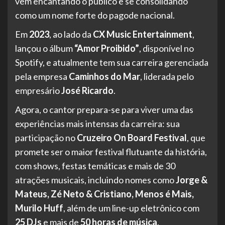
vem encantando o público e se consolidando
como um nome forte do pagode nacional.
Em
2023
, ao lado da
CX Music Entertainment
,
lançou o álbum
“Amor Proibido”
, disponível no
Spotify, e atualmente tem sua carreira gerenciada
pela empresa
Caminhos do Mar
, liderada pelo
empresário
José Ricardo
.
Agora, o cantor prepara-se para viver uma das
experiências mais intensas da carreira: sua
participação no
Cruzeiro On Board Festival
, que
promete ser o maior festival flutuante da história,
com shows, festas temáticas e mais de 30
atrações musicais, incluindo nomes como
Jorge &
Mateus, Zé Neto & Cristiano, Menos é Mais,
Murilo Huff
, além de um line-up eletrônico com
25 DJs
e mais de
50 horas de música
.