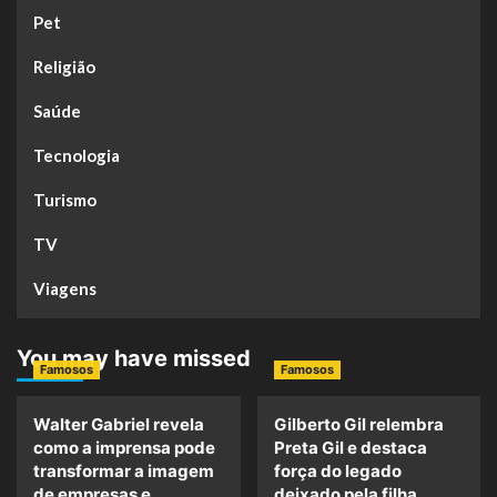
Pet
Religião
Saúde
Tecnologia
Turismo
TV
Viagens
You may have missed
Famosos
Famosos
Walter Gabriel revela
Gilberto Gil relembra
como a imprensa pode
Preta Gil e destaca
transformar a imagem
força do legado
de empresas e
deixado pela filha