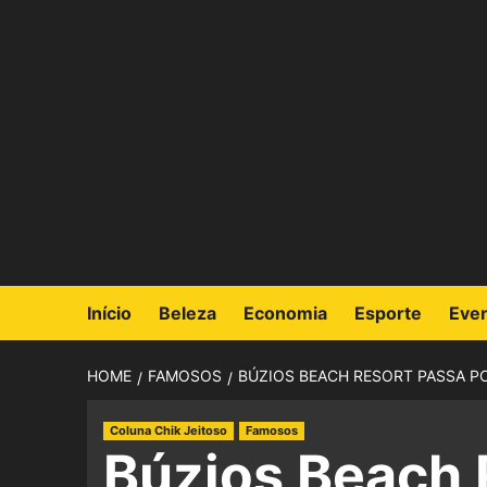
Início
Beleza
Economia
Esporte
Eve
HOME
FAMOSOS
BÚZIOS BEACH RESORT PASSA P
Coluna Chik Jeitoso
Famosos
Búzios Beach 