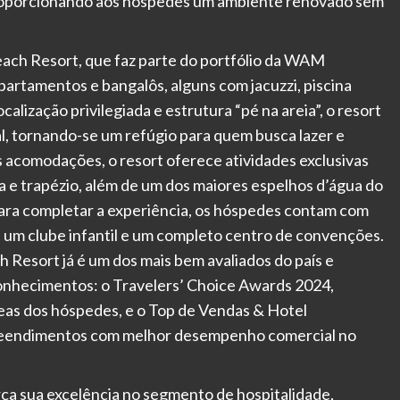
proporcionando aos hóspedes um ambiente renovado sem
ach Resort, que faz parte do portfólio da WAM
rtamentos e bangalôs, alguns com jacuzzi, piscina
calização privilegiada e estrutura “pé na areia”, o resort
, tornando-se um refúgio para quem busca lazer e
 acomodações, o resort oferece atividades exclusivas
ha e trapézio, além de um dos maiores espelhos d’água do
Para completar a experiência, os hóspedes contam com
, um clube infantil e um completo centro de convenções.
 Resort já é um dos mais bem avaliados do país e
nhecimentos: o Travelers’ Choice Awards 2024,
as dos hóspedes, e o Top de Vendas & Hotel
preendimentos com melhor desempenho comercial no
orça sua excelência no segmento de hospitalidade,