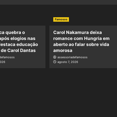
Famosos
ca quebra o
Carol Nakamura deixa
 após elogios nas
romance com Hungria em
destaca educação
aberto ao falar sobre vida
 de Carol Dantas
amorosa
adefamosos
assessoriadefamosos
2026
agosto 7, 2026