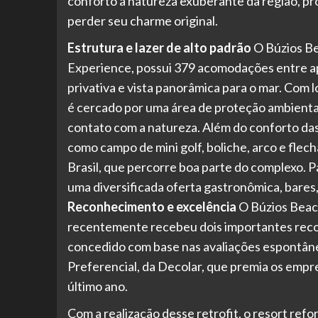
conforto à natureza exuberante da região, 
perder seu charme original.
Estrutura e lazer de alto padrão
O Búzios Be
Experience, possui 379 acomodações entre apa
privativa e vista panorâmica para o mar. Com lo
é cercado por uma área de proteção ambiental
contato com a natureza. Além do conforto das
como campo de mini golf, boliche, arco e flec
Brasil, que percorre boa parte do complexo. 
uma diversificada oferta gastronômica, bares
Reconhecimento e excelência
O Búzios Beach
recentemente recebeu dois importantes reco
concedido com base nas avaliações espontâne
Preferencial, da Decolar, que premia os em
último ano.
Com a realização desse retrofit, o resort ref