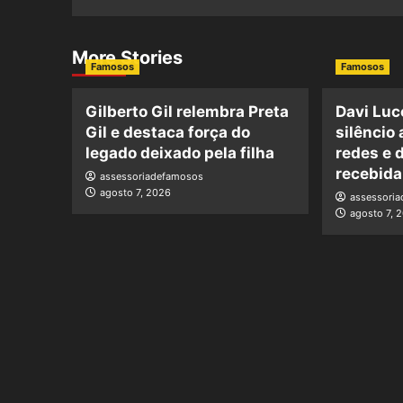
More Stories
Famosos
Famosos
Gilberto Gil relembra Preta
Davi Luc
Gil e destaca força do
silêncio
legado deixado pela filha
redes e 
recebida
assessoriadefamosos
agosto 7, 2026
assessori
agosto 7, 