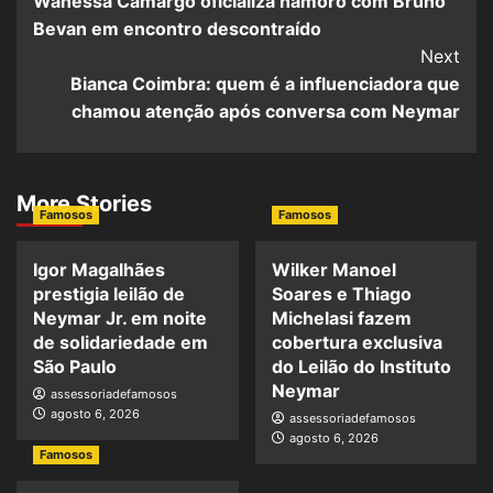
Wanessa Camargo oficializa namoro com Bruno
Bevan em encontro descontraído
Next
Bianca Coimbra: quem é a influenciadora que
chamou atenção após conversa com Neymar
More Stories
Famosos
Famosos
Igor Magalhães
Wilker Manoel
prestigia leilão de
Soares e Thiago
Neymar Jr. em noite
Michelasi fazem
de solidariedade em
cobertura exclusiva
São Paulo
do Leilão do Instituto
Neymar
assessoriadefamosos
agosto 6, 2026
assessoriadefamosos
agosto 6, 2026
Famosos