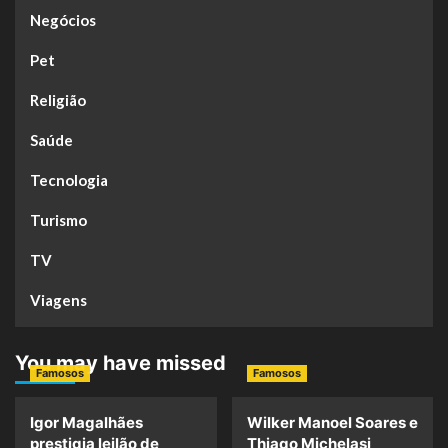
Negócios
Pet
Religião
Saúde
Tecnologia
Turismo
TV
Viagens
You may have missed
Famosos
Famosos
Igor Magalhães
Wilker Manoel Soares e
prestigia leilão de
Thiago Michelasi