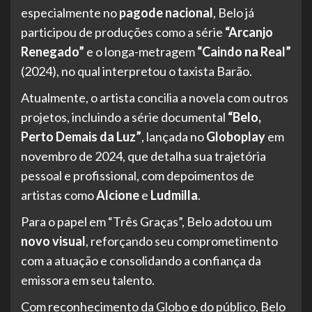
especialmente no
pagode nacional
, Belo já
participou de produções como a série
“Arcanjo
Renegado”
e o longa-metragem
“Caindo na Real”
(2024), no qual interpretou o taxista Barão.
Atualmente, o artista concilia a novela com outros
projetos, incluindo a série documental
“Belo,
Perto Demais da Luz”
, lançada no
Globoplay
em
novembro de 2024, que detalha sua trajetória
pessoal e profissional, com depoimentos de
artistas como
Alcione
e
Ludmilla
.
Para o papel em “Três Graças”, Belo adotou um
novo visual
, reforçando seu comprometimento
com a atuação e consolidando a confiança da
emissora em seu talento.
Com reconhecimento da Globo e do público, Belo