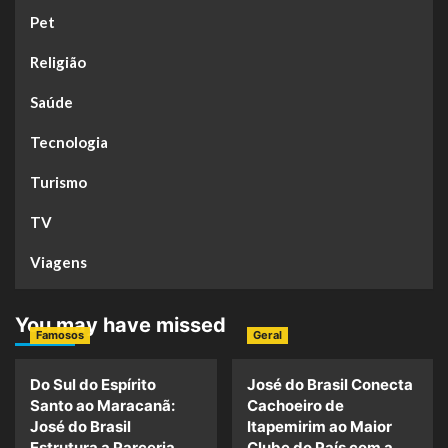
Pet
Religião
Saúde
Tecnologia
Turismo
TV
Viagens
You may have missed
Famosos
Geral
Do Sul do Espírito
José do Brasil Conecta
Santo ao Maracanã:
Cachoeiro de
José do Brasil
Itapemirim ao Maior
Estrutura a Parceria
Clube do País com a