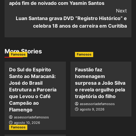
após fim de noivado com Yasmin Santos
Next
Luan Santana grava DVD “Registro Histórico” e
celebra 18 anos de carreira em Curitiba
More Stories
Famosos
Famosos
Do Sul do Espírito
Faustão faz
Santo ao Maracanã:
homenagem
José do Brasil
surpresa a João Silva
Estrutura a Parceria
e revela orgulho pela
que Levou o Café
trajetória do filho
Campeão ao
assessoriadefamosos
Flamengo
agosto 9, 2026
assessoriadefamosos
agosto 10, 2026
Famosos