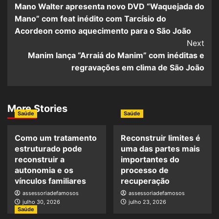
Mano Walter apresenta novo DVD “Waquejada do
Mano” com feat inédito com Tarcísio do
Acordeon como aquecimento para o São João
Next
Manim lança “Arraiá do Manim” com inéditas e
regravações em clima de São João
More Stories
Saúde
Saúde
Como um tratamento
Reconstruir limites é
estruturado pode
uma das partes mais
reconstruir a
importantes do
autonomia e os
processo de
vínculos familiares
recuperação
assessoriadefamosos
assessoriadefamosos
julho 30, 2026
julho 23, 2026
Saúde