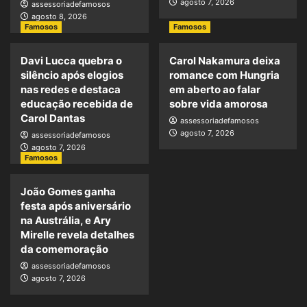
agosto 7, 2026
assessoriadefamosos
agosto 8, 2026
Famosos
Famosos
Davi Lucca quebra o
Carol Nakamura deixa
silêncio após elogios
romance com Hungria
nas redes e destaca
em aberto ao falar
educação recebida de
sobre vida amorosa
Carol Dantas
assessoriadefamosos
agosto 7, 2026
assessoriadefamosos
agosto 7, 2026
Famosos
João Gomes ganha
festa após aniversário
na Austrália, e Ary
Mirelle revela detalhes
da comemoração
assessoriadefamosos
agosto 7, 2026