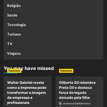
Religião
Saúde
Tecnologia
Turismo
TV
Viagens
You may have missed
Famosos
Famosos
Walter Gabriel revela
Gilberto Gil relembra
como a imprensa pode
Preta Gil e destaca
transformar a imagem
força do legado
de empresas e
deixado pela filha
profissionais
assessoriadefamosos