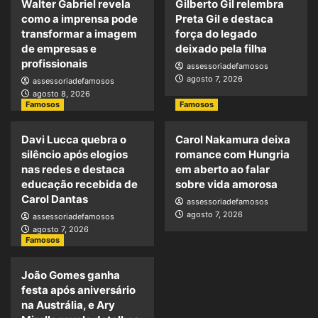
Walter Gabriel revela
Gilberto Gil relembra
como a imprensa pode
Preta Gil e destaca
transformar a imagem
força do legado
de empresas e
deixado pela filha
profissionais
assessoriadefamosos
agosto 7, 2026
assessoriadefamosos
agosto 8, 2026
Famosos
Famosos
Davi Lucca quebra o
Carol Nakamura deixa
silêncio após elogios
romance com Hungria
nas redes e destaca
em aberto ao falar
educação recebida de
sobre vida amorosa
Carol Dantas
assessoriadefamosos
agosto 7, 2026
assessoriadefamosos
agosto 7, 2026
Famosos
João Gomes ganha
festa após aniversário
na Austrália, e Ary