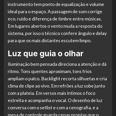
instrumento tem ponto de equalização e volume
ideal para o espaço. A passagem de som corrige
eco, ruído e diferença de timbre entre músicas.
Em lugares abertos o vento muda a resposta do
sistema, por isso o técnico confere ângulo e delay
para que os mais distantes escutem limpo.
Luz que guia o olhar
Iluminação bem pensada direciona a atenção e dá
ritmo. Tons quentes aproximam, tons frios
ampliam o palco. Backlight recorta silhuetas e cria
clima de clipe ao vivo. Em refrões a luz sobe junto
com a plateia. Em versos mais íntimos o foco
estreita e acompanha o vocal. O desenho de luz
conversa com o setlist e com a cenografia, e a
mesa de controle guarda cenas prontas que o