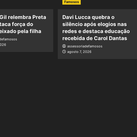
Famosos
 Gil relembra Preta
Davi Lucca quebra o
staca força do
silêncio após elogios nas
eixado pela filha
redes e destaca educação
recebida de Carol Dantas
adefamosos
2026
assessoriadefamosos
agosto 7, 2026