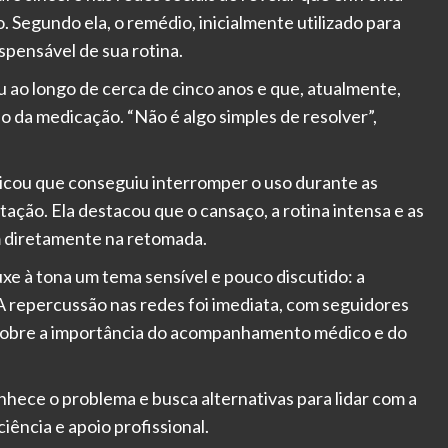
Segundo ela, o remédio, inicialmente utilizado para
spensável de sua rotina.
 ao longo de cerca de cinco anos e que, atualmente,
o da medicação. “Não é algo simples de resolver”,
licou que conseguiu interromper o uso durante as
ção. Ela destacou que o cansaço, a rotina intensa e as
m diretamente na retomada.
xe à tona um tema sensível e pouco discutido: a
repercussão nas redes foi imediata, com seguidores
sobre a importância do acompanhamento médico e do
nhece o problema e busca alternativas para lidar com a
iência e apoio profissional.