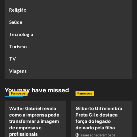
Religião
Saúde
Tecnologia
Turismo
TV
Viagens
You may have missed
Famosos
Famosos
Walter Gabriel revela
Gilberto Gil relembra
como a imprensa pode
Preta Gil e destaca
transformar a imagem
força do legado
de empresas e
deixado pela filha
profissionais
assessoriadefamosos