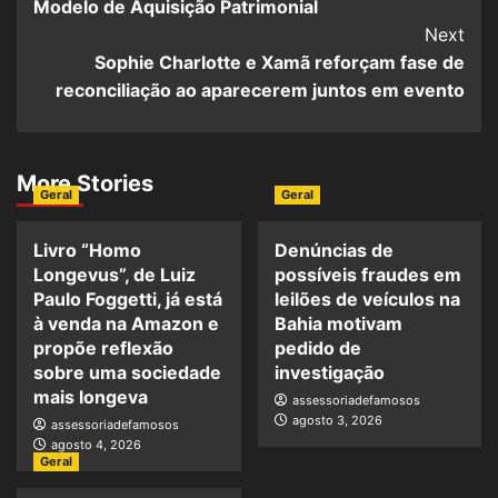
Modelo de Aquisição Patrimonial
Next
Sophie Charlotte e Xamã reforçam fase de
reconciliação ao aparecerem juntos em evento
More Stories
Geral
Geral
Livro “Homo
Denúncias de
Longevus”, de Luiz
possíveis fraudes em
Paulo Foggetti, já está
leilões de veículos na
à venda na Amazon e
Bahia motivam
propõe reflexão
pedido de
sobre uma sociedade
investigação
mais longeva
assessoriadefamosos
agosto 3, 2026
assessoriadefamosos
agosto 4, 2026
Geral