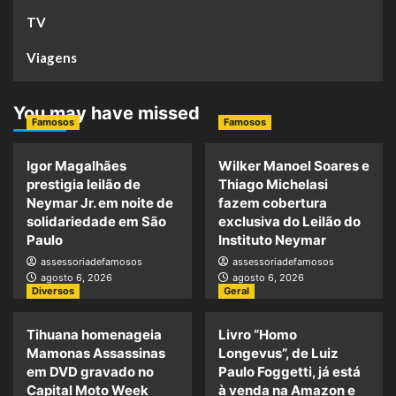
TV
Viagens
You may have missed
Famosos
Famosos
Igor Magalhães
Wilker Manoel Soares e
prestigia leilão de
Thiago Michelasi
Neymar Jr. em noite de
fazem cobertura
solidariedade em São
exclusiva do Leilão do
Paulo
Instituto Neymar
assessoriadefamosos
assessoriadefamosos
agosto 6, 2026
agosto 6, 2026
Diversos
Geral
Tihuana homenageia
Livro “Homo
Mamonas Assassinas
Longevus”, de Luiz
em DVD gravado no
Paulo Foggetti, já está
Capital Moto Week
à venda na Amazon e