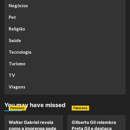
Negócios
Pet
Religião
Saúde
Tecnologia
Turismo
TV
Viagens
You may have missed
Famosos
Famosos
Walter Gabriel revela
Gilberto Gil relembra
como a imprensa pode
Preta Gil e destaca