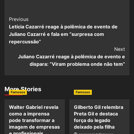
Previous
Letícia Cazarré reage à polêmica de evento de
Juliano Cazarré e fala em “surpresa com
repercussão”
Next
Juliano Cazarré reage à polêmica de evento e
dispara: “Viram problema onde não tem”
More Stories
Famosos
Famosos
Walter Gabriel revela
Gilberto Gil relembra
como a imprensa
Preta Gil e destaca
pode transformar a
força do legado
imagem de empresas
deixado pela filha
e profissionais