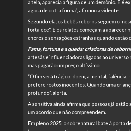
a tela, aparecia a figura de um demônio. E é 
agora de outra forma”, afirmou a vidente.
Segundo ela, os bebês reborns seguem o mesm
fortalece”. E os relatos começam a aparecer n
choros e sensações estranhas quando estão 
Fama, fortuna e a queda: criadoras de reborn
artesãs e influenciadoras ligadas ao universo
mas pagarão um preço altíssimo.
“O fim será trágico: doença mental, falência, 
prefere rostos inocentes. Quando uma criança 
profundo”, alerta.
A sensitiva ainda afirma que pessoas já estã
um acordo que não compreendem.
Em pleno 2025, o sobrenatural bate à porta de