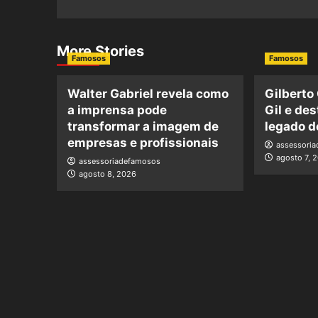
More Stories
Famosos
Famosos
Walter Gabriel revela como
Gilberto
a imprensa pode
Gil e de
transformar a imagem de
legado d
empresas e profissionais
assessori
agosto 7, 
assessoriadefamosos
agosto 8, 2026