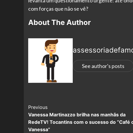
levanta um questionamento urgente: até onde
com forças que não se vê?
About The Author
assessoriadefam
See author's posts
Previous
Vanessa Martinazzo brilha nas manhãs da
RedeTV! Tocantins com o sucesso do “Café
Vanessa”