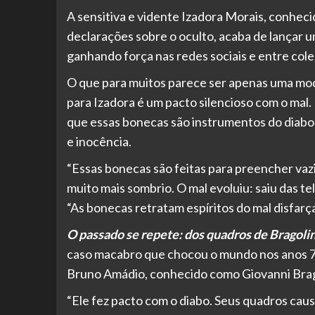
A sensitiva e vidente Izadora Morais, conhec
declarações sobre o oculto, acaba de lançar 
ganhando força nas redes sociais e entre col
O que para muitos parece ser apenas uma mod
para Izadora é um pacto silencioso com o mal.
que essas bonecas são instrumentos do diabo –
e inocência.
“Essas bonecas são feitas para preencher vaz
muito mais sombrio. O mal evoluiu: saiu das te
“As bonecas retratam espíritos do mal disfarça
O passado se repete: dos quadros de Bragoli
caso macabro que chocou o mundo nos anos 70
Bruno Amádio, conhecido como Giovanni Brag
“Ele fez pacto com o diabo. Seus quadros cau