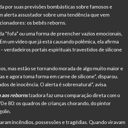
ida por suas previsões bombásticas sobre famosos e
um alerta assustador sobre uma tendência que vem
ecionadores: os bebês reborns.
a “fofa” ou uma forma de preencher vazios emocionais,
 Em um vídeo que já está causando polêmica, ela afirma
 verdadeiros portais espirituais travestidos de silicone
ios, mas estão se tornando morada de algo muito maior e
las e agora toma forma em carne de silicone”, disparou.
dos de inocência. O alerta é sobrenatural”, avisa.
n aos reborns
Izadora faz uma comparação direta com o
 e 80: os quadros de crianças chorando, do pintor
olin.
saram incêndios, possessões e tragédias. Quando viravam