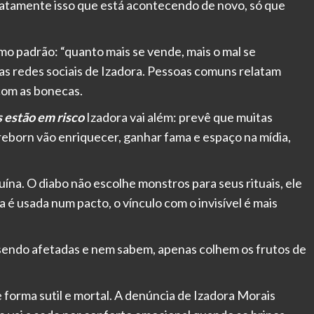
exatamente isso que está acontecendo de novo, só que
o padrão: “quanto mais se vende, mais o mal se
as redes sociais de Izadora. Pessoas comuns relatam
com as bonecas.
s estão em risco
Izadora vai além: prevê que muitas
 reborn vão enriquecer, ganhar fama e espaço na mídia,
ruína. O diabo não escolhe monstros para seus rituais, ele
é usada num pacto, o vínculo com o invisível é mais
o sendo afetadas e nem sabem, apenas colhem os frutos de
 forma sutil e mortal. A denúncia de Izadora Morais