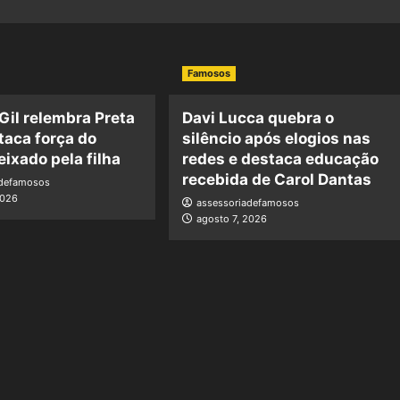
Famosos
 Gil relembra Preta
Davi Lucca quebra o
staca força do
silêncio após elogios nas
eixado pela filha
redes e destaca educação
recebida de Carol Dantas
adefamosos
2026
assessoriadefamosos
agosto 7, 2026