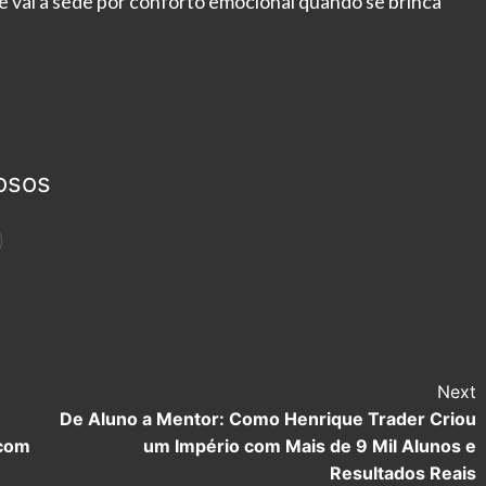
 vai a sede por conforto emocional quando se brinca
osos
Next
De Aluno a Mentor: Como Henrique Trader Criou
 com
um Império com Mais de 9 Mil Alunos e
Resultados Reais