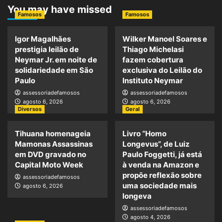
You may have missed
Famosos
Famosos
Igor Magalhães
Wilker Manoel Soares e
prestigia leilão de
Thiago Michelasi
Neymar Jr. em noite de
fazem cobertura
solidariedade em São
exclusiva do Leilão do
Paulo
Instituto Neymar
assessoriadefamosos
assessoriadefamosos
agosto 6, 2026
agosto 6, 2026
Diversos
Geral
Tihuana homenageia
Livro “Homo
Mamonas Assassinas
Longevus”, de Luiz
em DVD gravado no
Paulo Foggetti, já está
Capital Moto Week
à venda na Amazon e
propõe reflexão sobre
assessoriadefamosos
uma sociedade mais
agosto 6, 2026
longeva
assessoriadefamosos
agosto 4, 2026