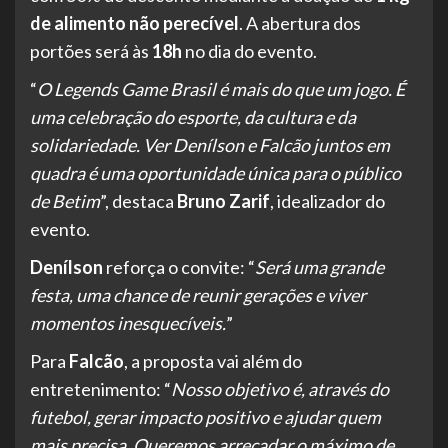
de alimento não perecível
. A abertura dos
portões será às
18h
no dia do evento.
“
O Legends Game Brasil é mais do que um jogo. É
uma celebração do esporte, da cultura e da
solidariedade. Ver Denílson e Falcão juntos em
quadra é uma oportunidade única para o público
de Betim
”, destaca
Bruno Zarif
, idealizador do
evento.
Denílson
reforça o convite: “
Será uma grande
festa, uma chance de reunir gerações e viver
momentos inesquecíveis.
”
Para
Falcão
, a proposta vai além do
entretenimento: “
Nosso objetivo é, através do
futebol, gerar impacto positivo e ajudar quem
mais precisa. Queremos arrecadar o máximo de