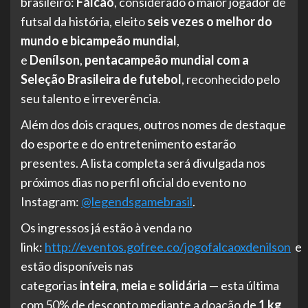
brasileiro:
Falcão
, considerado o maior jogador de
futsal da história, eleito
seis vezes o melhor do
mundo e bicampeão mundial
,
e
Denílson
,
pentacampeão mundial com a
Seleção Brasileira de futebol
, reconhecido pelo
seu talento e irreverência.
Além dos dois craques, outros nomes de destaque
do esporte e do entretenimento estarão
presentes. A lista completa será divulgada nos
próximos dias no perfil oficial do evento no
Instagram:
@legendsgamebrasil
.
Os ingressos já estão à venda no
link:
http://eventos.gofree.co/jogofalcaoxdenilson
e
estão disponíveis nas
categorias
inteira
,
meia
e
solidária
— esta última
com 50% de desconto mediante a doação de
1 kg