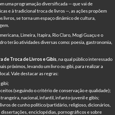
om uma programação diversificada — que vai de
cas e à tradicional troca de livros —, as ações propõem
s livros, se torna um espaço dinâmico de cultura,
agem.
ericana, Limeira, Itapira, Rio Claro, Mogi Guaçu e o
dro terão atividades diversas como: poesia, gastronomia,
ra de Troca de Livros e Gibis
, na qual público interessado
is próximos, levando um livro ou gibi, para realizar a
local. Vale destacar as regras:
 gibi;
aceitos (seguindo o critério de conservação e qualidade);
rangeira, nacional, infantil, infanto‐juvenil e gibis;
ivros de cunho político/partidário, religioso, dicionários,
e dissertações, enciclopédias, pornográficos e sobre