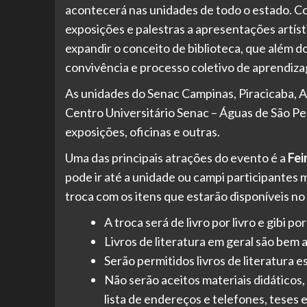
acontecerá nas unidades de todo o estado. C
exposições e palestras a apresentações artísti
expandir o conceito de biblioteca, que além do
convivência e processo coletivo de aprendiz
As unidades do Senac Campinas, Piracicaba, Am
Centro Universitário Senac – Águas de São Pe
exposições, oficinas e outras.
Uma das principais atrações do evento é a
Fei
pode ir até a unidade ou campi participantes ma
troca com os itens que estarão disponíveis no 
A troca será de livro por livro e gibi por
Livros de literatura em geral são bem 
Serão permitidos livros de literatura est
Não serão aceitos materiais didáticos, l
lista de endereços e telefones, teses 