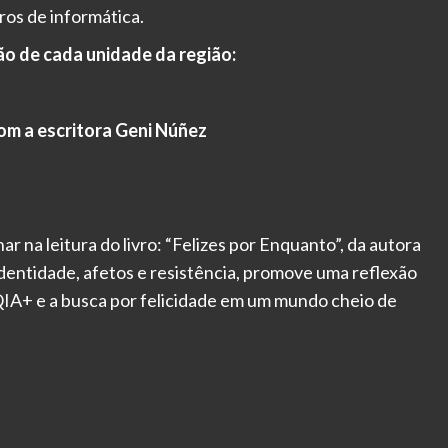
ivros de informática.
o de cada unidade da região:
om a escritora Geni Núñez
r na leitura do livro: “Felizes por Enquanto”, da autora
entidade, afetos e resistência, promove uma reflexão
QIA+ e a busca por felicidade em um mundo cheio de