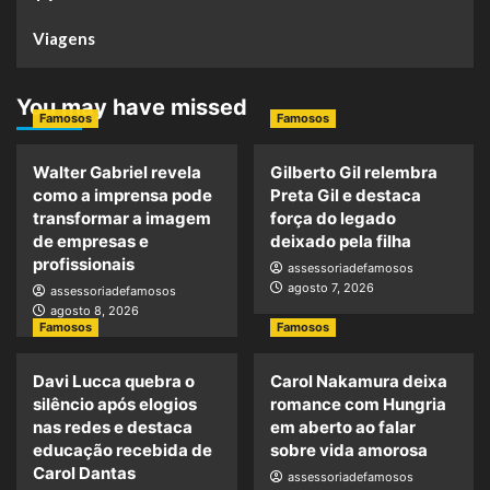
Viagens
You may have missed
Famosos
Famosos
Walter Gabriel revela
Gilberto Gil relembra
como a imprensa pode
Preta Gil e destaca
transformar a imagem
força do legado
de empresas e
deixado pela filha
profissionais
assessoriadefamosos
agosto 7, 2026
assessoriadefamosos
agosto 8, 2026
Famosos
Famosos
Davi Lucca quebra o
Carol Nakamura deixa
silêncio após elogios
romance com Hungria
nas redes e destaca
em aberto ao falar
educação recebida de
sobre vida amorosa
Carol Dantas
assessoriadefamosos