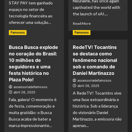
Neuralink, has once again
STAY PAY tem ganhado
captivated the world with
espaço no setor de
the launch of xAI....
tecnologia financeira ao
oferecer uma solução...
Read More
Read More
Famosos
Famosos
Busca Busca explode
RedeTV! Tocantins
no coração do Brasil:
se destaca como
10 milhões de
fenômeno nacional
seguidores e uma
sob o comando de
festa histórica no
Daniel Martinazzo
Plaza Polo!
assessoriadefamosos
abril 26, 2025
assessoriadefamosos
abril 26, 2025
A RedeTV! Tocantins vive
Fala, galera! O momento é
uma fase extraordinária e
de festa, comemoração e
histórica. Sob a liderança
muita gratidão: o Busca
do visionário Daniel
Busca acaba de bater a
Martinazzo, a emissora não
marca impressionante...
apenas...