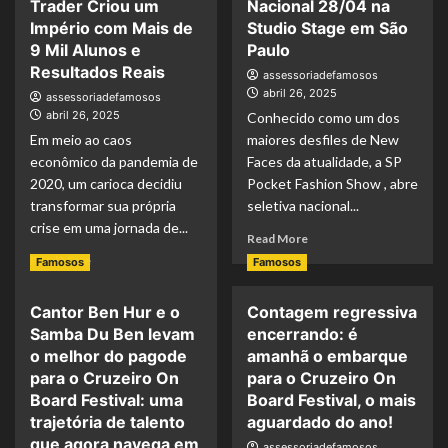
Trader Criou um
Nacional 28/04 na
Império com Mais de
Studio Stage em São
9 Mil Alunos e
Paulo
Resultados Reais
assessoriadefamosos
abril 26, 2025
assessoriadefamosos
abril 26, 2025
Conhecido como um dos
Em meio ao caos
maiores desfiles de New
econômico da pandemia de
Faces da atualidade, a SP
2020, um carioca decidiu
Pocket Fashion Show , abre
transformar sua própria
seletiva nacional...
crise em uma jornada de...
Read More
Read More
Famosos
Famosos
Cantor Ben Hur e o
Contagem regressiva
Samba Du Ben levam
encerrando: é
o melhor do pagode
amanhã o embarque
para o Cruzeiro On
para o Cruzeiro On
Board Festival: uma
Board Festival, o mais
trajetória de talento
aguardado do ano!
que agora navega em
assessoriadefamosos