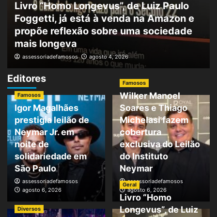
Livro “Homo Longevus”, de Luiz Paulo
Foggetti, já está à venda na Amazon e
propõe reflexão sobre uma sociedade
mais longeva
assessoriadefamosos
agosto 4, 2026
Editores
Famosos
Wilker Manoel
Famosos
Igor Magalhães
Soares e Thiago
prestigia leilão de
Michelasi fazem
Neymar Jr. em
cobertura
noite de
exclusiva do Leilão
solidariedade em
do Instituto
São Paulo
Neymar
assessoriadefamosos
assessoriadefamosos
Geral
agosto 6, 2026
agosto 6, 2026
Livro “Homo
Longevus”, de Luiz
Diversos