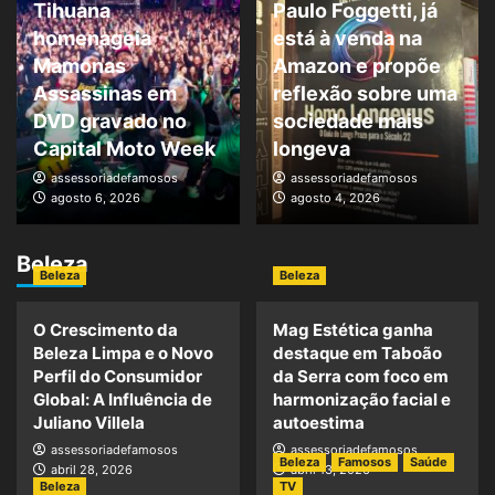
Tihuana
Paulo Foggetti, já
homenageia
está à venda na
Mamonas
Amazon e propõe
Assassinas em
reflexão sobre uma
DVD gravado no
sociedade mais
Capital Moto Week
longeva
assessoriadefamosos
assessoriadefamosos
agosto 6, 2026
agosto 4, 2026
Beleza
Beleza
Beleza
O Crescimento da
Mag Estética ganha
Beleza Limpa e o Novo
destaque em Taboão
Perfil do Consumidor
da Serra com foco em
Global: A Influência de
harmonização facial e
Juliano Villela
autoestima
assessoriadefamosos
assessoriadefamosos
Beleza
Famosos
Saúde
abril 28, 2026
abril 13, 2026
Beleza
TV