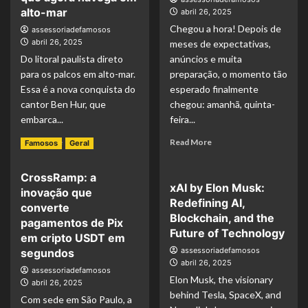
alto-mar
abril 26, 2025
Chegou a hora! Depois de
assessoriadefamosos
abril 26, 2025
meses de expectativas,
Do litoral paulista direto
anúncios e muita
para os palcos em alto-mar.
preparação, o momento tão
Essa é a nova conquista do
esperado finalmente
cantor Ben Hur, que
chegou: amanhã, quinta-
embarca...
feira...
Read More
Read More
Famosos
Geral
CrossRamp: a
xAI by Elon Musk:
inovação que
Redefining AI,
converte
Blockchain, and the
pagamentos de Pix
Future of Technology
em cripto USDT em
assessoriadefamosos
segundos
abril 26, 2025
assessoriadefamosos
Elon Musk, the visionary
abril 26, 2025
behind Tesla, SpaceX, and
Com sede em São Paulo, a