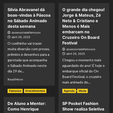
Silvia Abravanel dá
O grande dia chegou!
boas-vindas à Páscoa
Jorge & Mateus, Zé
no Sábado Animado
Neto & Cristiano e
desta semana
Menos é Mais
embarcam no
assessoriadefamosos
Cruzeiro On Board
abril 26, 2025
Festival
O coelhinho vai trazer
muita diversão com provas,
assessoriadefamosos
abril 26, 2025
prêmios e desenhos para a
garotada que acompanha
Chegou o momento mais
o Sábado Animado neste
aguardado do ano! É hoje o
dia 19 de...
embarque oficial do On
Board Festival, o cruzeiro
Read More
mais animado do...
Read More
Famosos
Investimentos
Agenda
Moda
De Aluno a Mentor:
SP Pocket Fashion
Como Henrique
Show realiza Seletiva