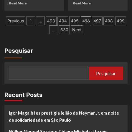
Read More
Read More
Previous
1
…
493
494
495
496
497
498
499
…
530
Next
Pesquisar
Pesquisar
Recent Posts
Igor Magalhães prestigia leilão de Neymar Jr. em noite
de solidariedade em São Paulo
Wilker Manoel Soares e Thiago Michelasi fazem